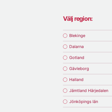
Välj region:
Blekinge
Dalarna
Gotland
Gävleborg
Halland
Jämtland Härjedalen
Jönköpings län