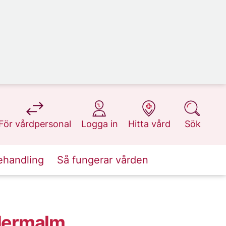
på 1177.se
på 1177.se
på 1177.se
på 1177.se
För vårdpersonal
Logga in
Hitta vård
Sök
ehandling
Så fungerar vården
dermalm