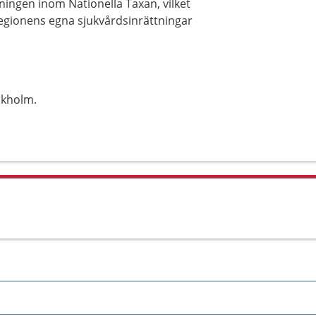
ingen inom Nationella Taxan, vilket
egionens egna sjukvårdsinrättningar
ckholm.