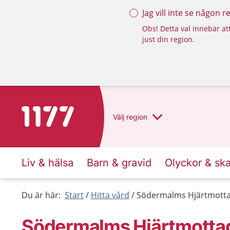
Jag vill inte se någon 
Obs! Detta val innebär att
just din region.
Till startsidan för 1177
Välj
region
Liv & hälsa
Barn & gravid
Olyckor & sk
Du är här:
Start
Hitta vård
Södermalms Hjärtmotta
Södermalms Hjärtmotta