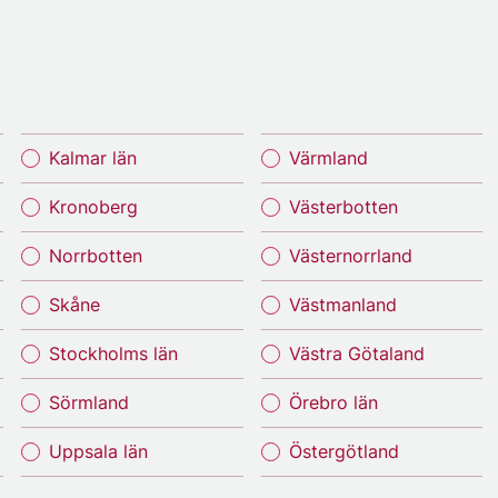
Kalmar län
Värmland
Kronoberg
Västerbotten
Norrbotten
Västernorrland
Skåne
Västmanland
Stockholms län
Västra Götaland
Sörmland
Örebro län
Uppsala län
Östergötland