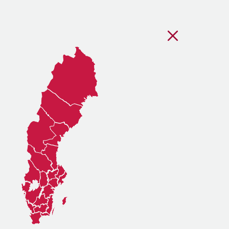
Stäng regionsvälj