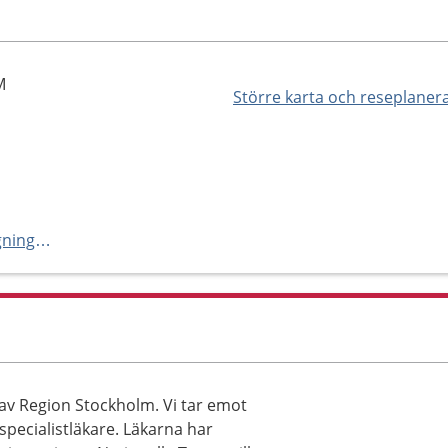
M
Större karta och reseplaner
http://sodermalmshjartmottagning.com
av Region Stockholm. Vi tar emot
specialistläkare. Läkarna har