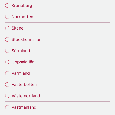
Kronoberg
Norrbotten
Skåne
Stockholms län
Sörmland
Uppsala län
Värmland
Västerbotten
Västernorrland
Västmanland