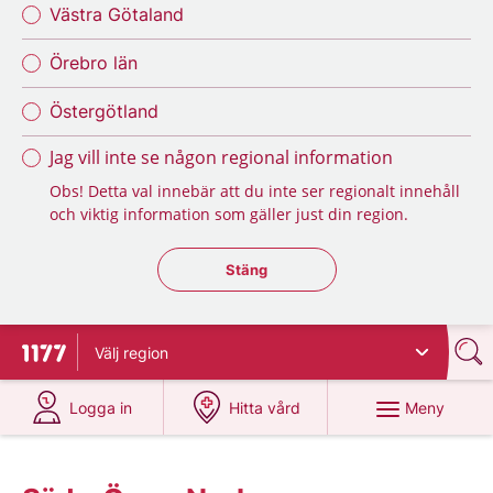
Västra Götaland
Örebro län
Östergötland
Jag vill inte se någon regional information
Obs! Detta val innebär att du inte ser regionalt innehåll
och viktig information som gäller just din region.
Stäng regionsväljaren
Stäng
Välj
region
Till startsidan för 1177
på 1177.se
på 1177.se
Meny
Logga in
Hitta vård