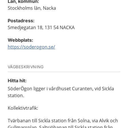
Län, kommun:
Stockholms län, Nacka
Postadress:
Smedjegatan 18, 131 54 NACKA
Webbplats:
https://soderogon.se/
VÄGBESKRIVNING
Hitta hit:
SöderÖgon ligger i vårdhuset Curanten, vid Sickla
station.
Kollektivtrafik:
Tvärbanan till Sickla station från Solna, via Alvik och
Gullmarsplan. Saltsjöbanan till Sickla station från