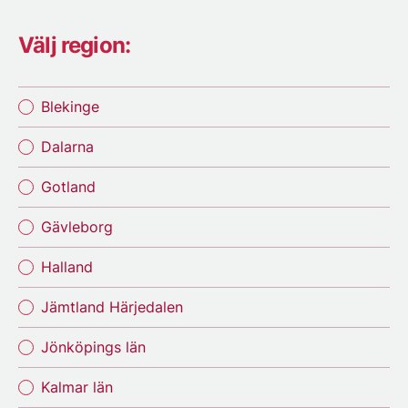
Välj region:
Blekinge
Dalarna
Gotland
Gävleborg
Halland
Jämtland Härjedalen
Jönköpings län
Kalmar län