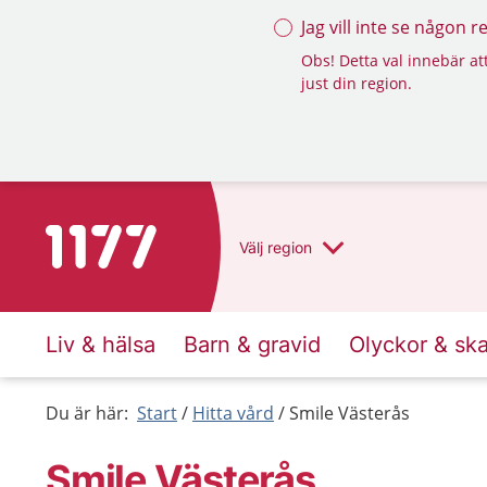
Jag vill inte se någon 
Obs! Detta val innebär att
just din region.
Till startsidan för 1177
Välj
region
Liv & hälsa
Barn & gravid
Olyckor & sk
Du är här:
Start
Hitta vård
Smile Västerås
Smile Västerås