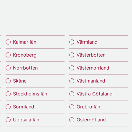
Kalmar län
Värmland
Kronoberg
Västerbotten
Norrbotten
Västernorrland
Skåne
Västmanland
Stockholms län
Västra Götaland
Sörmland
Örebro län
Uppsala län
Östergötland