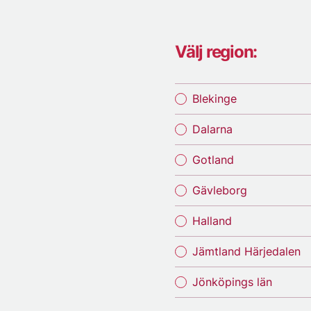
Välj region:
Blekinge
Dalarna
Gotland
Gävleborg
Halland
Jämtland Härjedalen
Jönköpings län