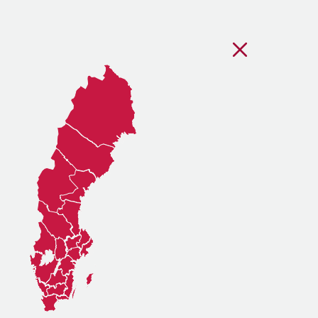
Stäng regionsvälj