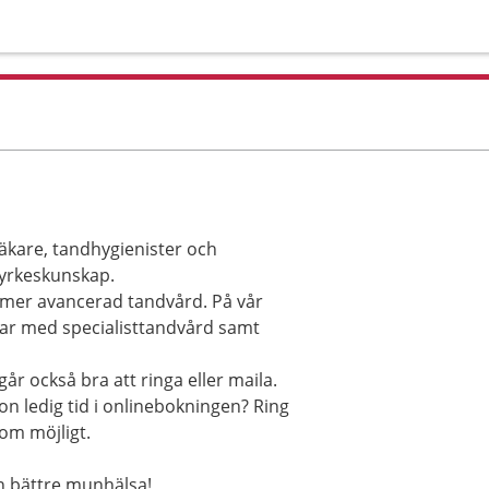
äkare, tandhygienister och
 yrkeskunskap.
en mer avancerad tandvård. På vår
tar med specialisttandvård samt
år också bra att ringa eller maila.
on ledig tid i onlinebokningen? Ring
 som möjligt.
en bättre munhälsa!