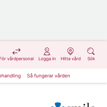
på 1177.se
på 1177.se
på 1177.se
på 1177.se
För vårdpersonal
Logga in
Hitta vård
Sök
ehandling
Så fungerar vården