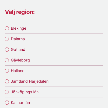
Välj region:
Blekinge
Dalarna
Gotland
Gävleborg
Halland
Jämtland Härjedalen
Jönköpings län
Kalmar län