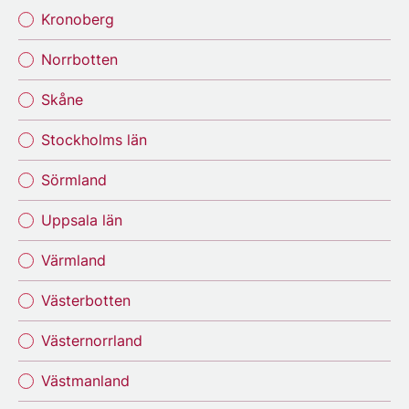
Kronoberg
Norrbotten
Skåne
Stockholms län
Sörmland
Uppsala län
Värmland
Västerbotten
Västernorrland
Västmanland