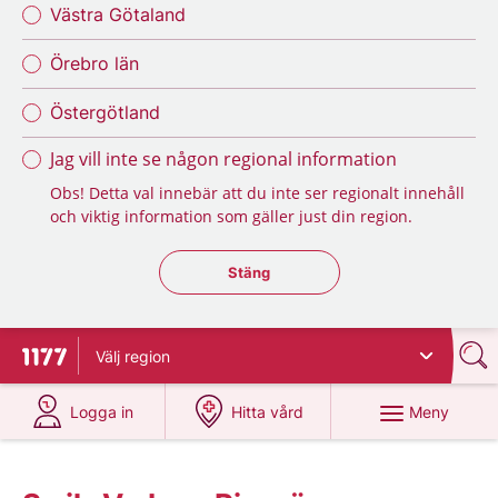
Västra Götaland
Örebro län
Östergötland
Jag vill inte se någon regional information
Obs! Detta val innebär att du inte ser regionalt innehåll
och viktig information som gäller just din region.
Stäng regionsväljaren
Stäng
Välj
region
Till startsidan för 1177
på 1177.se
på 1177.se
Meny
Logga in
Hitta vård