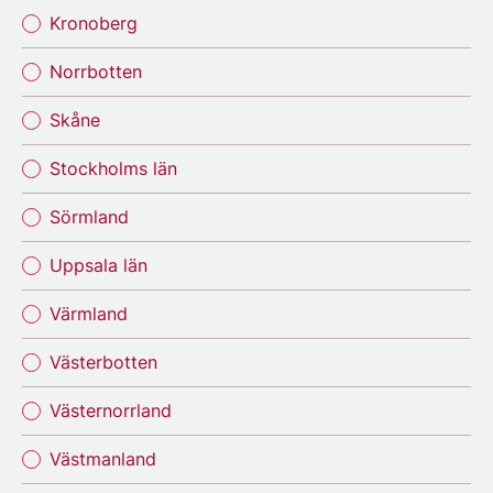
Kronoberg
Norrbotten
Skåne
Stockholms län
Sörmland
Uppsala län
Värmland
Västerbotten
Västernorrland
Västmanland