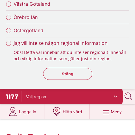
Västra Götaland
Örebro län
Östergötland
Jag vill inte se någon regional information
Obs! Detta val innebär att du inte ser regionalt innehåll
och viktig information som gäller just din region.
Stäng regionsväljaren
Stäng
Välj
region
Till startsidan för 1177
på 1177.se
på 1177.se
Meny
Logga in
Hitta vård