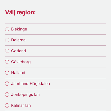
Välj region:
Blekinge
Dalarna
Gotland
Gävleborg
Halland
Jämtland Härjedalen
Jönköpings län
Kalmar län