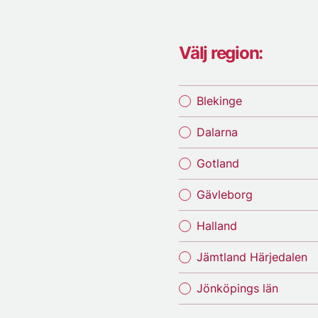
Välj region:
Blekinge
Dalarna
Gotland
Gävleborg
Halland
Jämtland Härjedalen
Jönköpings län