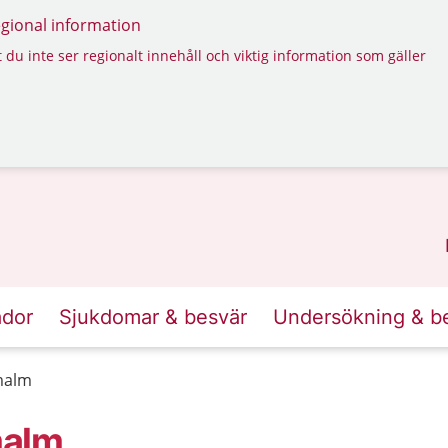
regional information
 du inte ser regionalt innehåll och viktig information som gäller
ador
Sjukdomar & besvär
Undersökning & b
malm
malm