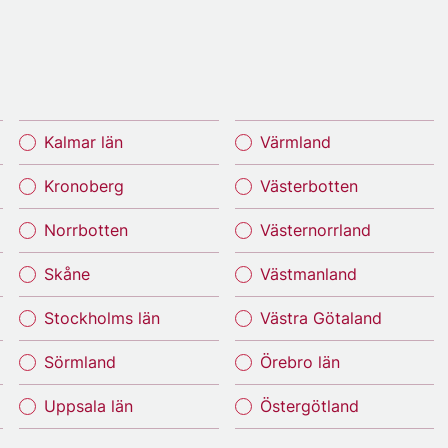
Kalmar län
Värmland
Kronoberg
Västerbotten
Norrbotten
Västernorrland
Skåne
Västmanland
Stockholms län
Västra Götaland
Sörmland
Örebro län
Uppsala län
Östergötland