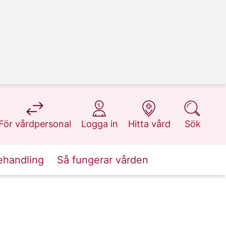
på 1177.se
på 1177.se
på 1177.se
på 1177.se
För vårdpersonal
Logga in
Hitta vård
Sök
ehandling
Så fungerar vården