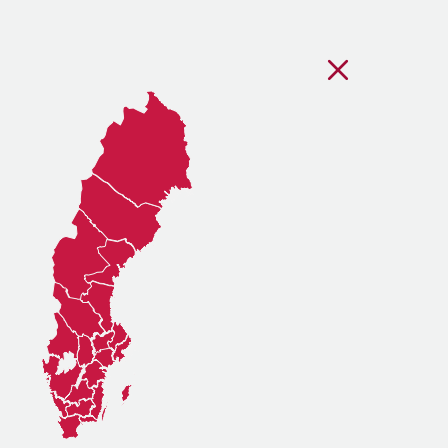
Stäng regionsvälj