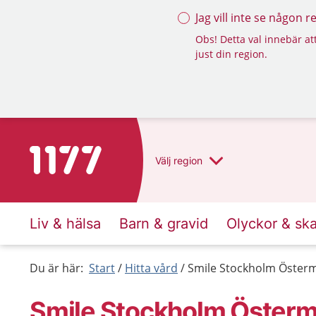
Jag vill inte se någon 
Obs! Detta val innebär att
just din region.
Till startsidan för 1177
Välj
region
Liv & hälsa
Barn & gravid
Olyckor & sk
Du är här:
Start
Hitta vård
Smile Stockholm Öster
Smile Stockholm Öster