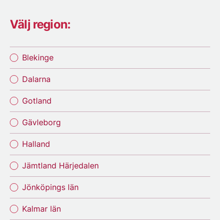
Välj region:
Blekinge
Dalarna
Gotland
Gävleborg
Halland
Jämtland Härjedalen
Jönköpings län
Kalmar län