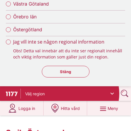
Västra Götaland
Örebro län
Östergötland
Jag vill inte se någon regional information
Obs! Detta val innebär att du inte ser regionalt innehåll
och viktig information som gäller just din region.
Stäng regionsväljaren
Stäng
Välj
region
Till startsidan för 1177
på 1177.se
på 1177.se
Meny
Logga in
Hitta vård