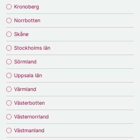
Kronoberg
Norrbotten
Skåne
Stockholms län
Sörmland
Uppsala län
Värmland
Västerbotten
Västernorrland
Västmanland