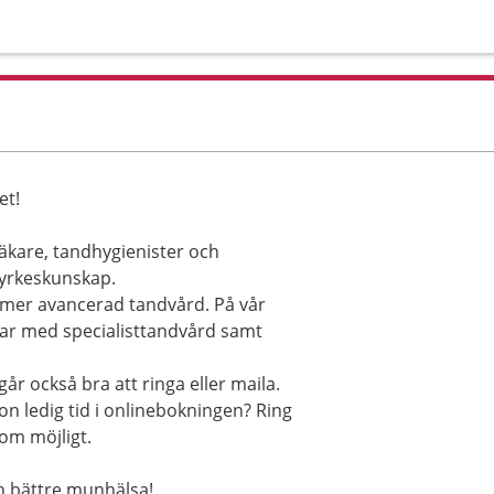
et!
äkare, tandhygienister och
 yrkeskunskap.
en mer avancerad tandvård. På vår
tar med specialisttandvård samt
år också bra att ringa eller maila.
on ledig tid i onlinebokningen? Ring
 som möjligt.
en bättre munhälsa!