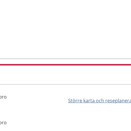
bro
Större karta och reseplaner
bro