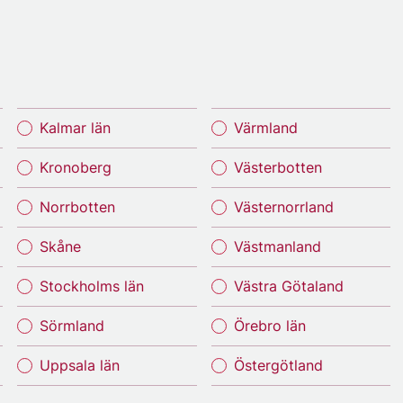
Kalmar län
Värmland
Kronoberg
Västerbotten
Norrbotten
Västernorrland
Skåne
Västmanland
Stockholms län
Västra Götaland
Sörmland
Örebro län
Uppsala län
Östergötland