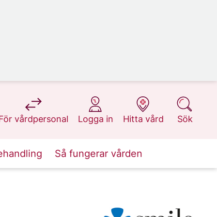
på 1177.se
på 1177.se
på 1177.se
på 1177.se
För vårdpersonal
Logga in
Hitta vård
Sök
ehandling
Så fungerar vården