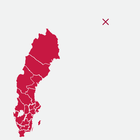
Stäng regionsvälj