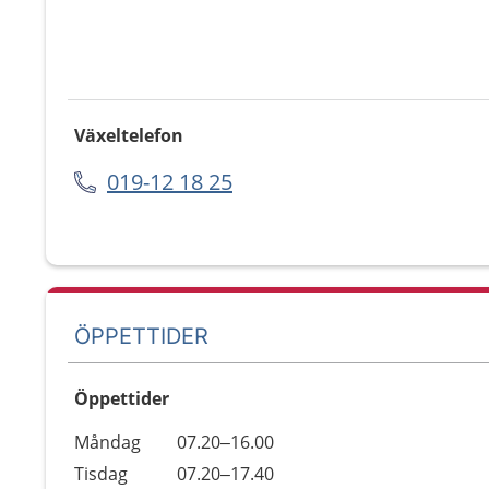
Växeltelefon
019-12 18 25
ÖPPETTIDER
Öppettider
Öppettider
Kommentarer
Måndag
07.20–16.00
Dag
Tisdag
07.20–17.40