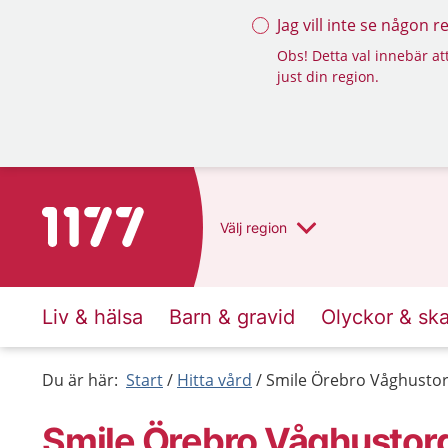
Jag vill inte se någon 
Obs! Detta val innebär att
just din region.
Till startsidan för 1177
Välj
region
Liv & hälsa
Barn & gravid
Olyckor & sk
Du är här:
Start
Hitta vård
Smile Örebro Våghusto
Smile Örebro Våghustor