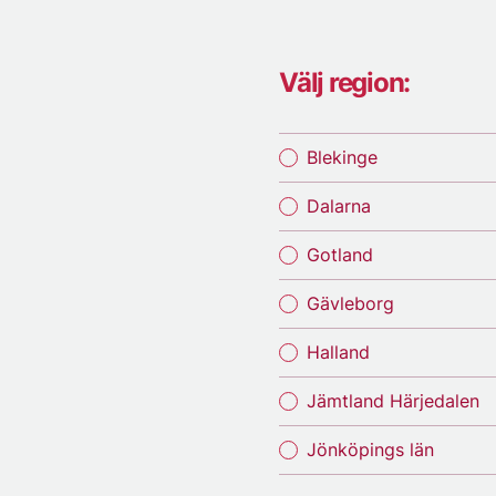
Välj region:
Blekinge
Dalarna
Gotland
Gävleborg
Halland
Jämtland Härjedalen
Jönköpings län