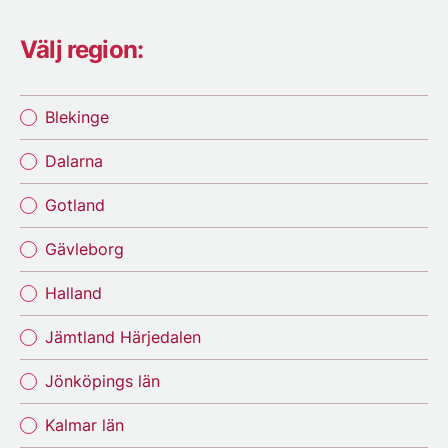
Välj region:
Blekinge
Dalarna
Gotland
Gävleborg
Halland
Jämtland Härjedalen
Jönköpings län
Kalmar län