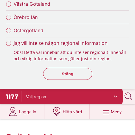
Västra Götaland
Örebro län
Östergötland
Jag vill inte se någon regional information
Obs! Detta val innebär att du inte ser regionalt innehåll
och viktig information som gäller just din region.
Stäng regionsväljaren
Stäng
Välj
region
Till startsidan för 1177
på 1177.se
på 1177.se
Meny
Logga in
Hitta vård