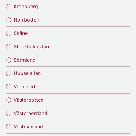
Kronoberg
Norrbotten
Skåne
Stockholms län
Sörmland
Uppsala län
Värmland
Västerbotten
Västernorrland
Västmanland