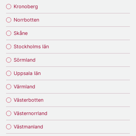
Kronoberg
Norrbotten
Skåne
Stockholms län
Sörmland
Uppsala län
Värmland
Västerbotten
Västernorrland
Västmanland