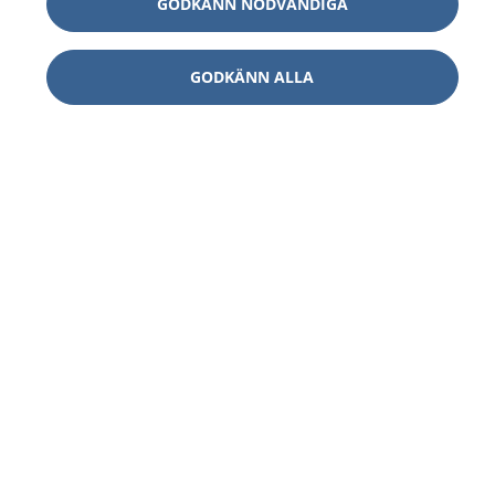
GODKÄNN NÖDVÄNDIGA
GODKÄNN ALLA