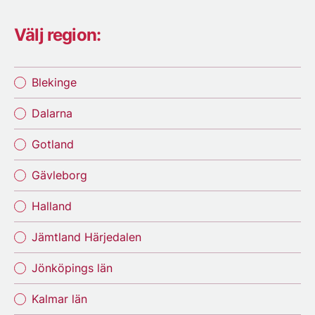
Välj region:
Blekinge
Dalarna
Gotland
Gävleborg
Halland
Jämtland Härjedalen
Jönköpings län
Kalmar län