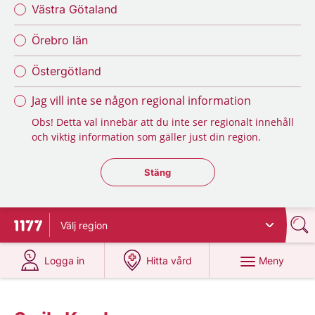
Västra Götaland
Örebro län
Östergötland
Jag vill inte se någon regional information
Obs! Detta val innebär att du inte ser regionalt innehåll
och viktig information som gäller just din region.
Stäng regionsväljaren
Stäng
Välj
region
Till startsidan för 1177
på 1177.se
på 1177.se
Meny
Logga in
Hitta vård