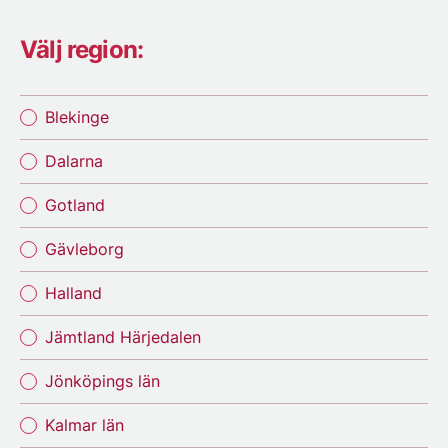
Välj region:
Blekinge
Dalarna
Gotland
Gävleborg
Halland
Jämtland Härjedalen
Jönköpings län
Kalmar län