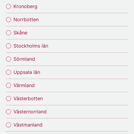
Kronoberg
Norrbotten
Skåne
Stockholms län
Sörmland
Uppsala län
Värmland
Västerbotten
Västernorrland
Västmanland