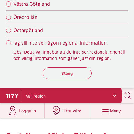
Västra Götaland
Örebro län
Östergötland
Jag vill inte se någon regional information
Obs! Detta val innebär att du inte ser regionalt innehåll
och viktig information som gäller just din region.
Stäng regionsväljaren
Stäng
Välj
region
Till startsidan för 1177
på 1177.se
på 1177.se
Meny
Logga in
Hitta vård