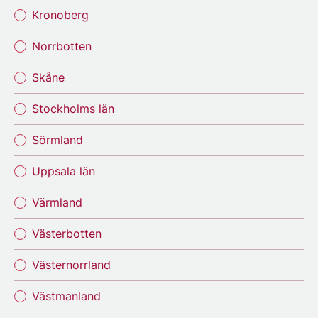
Kronoberg
Norrbotten
Skåne
Stockholms län
Sörmland
Uppsala län
Värmland
Västerbotten
Västernorrland
Västmanland