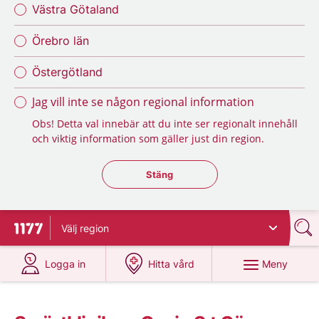
Västra Götaland
Örebro län
Östergötland
Jag vill inte se någon regional information
Obs! Detta val innebär att du inte ser regionalt innehåll
och viktig information som gäller just din region.
Stäng regionsväljaren
Stäng
Välj
region
Till startsidan för 1177
på 1177.se
på 1177.se
Meny
Logga in
Hitta vård