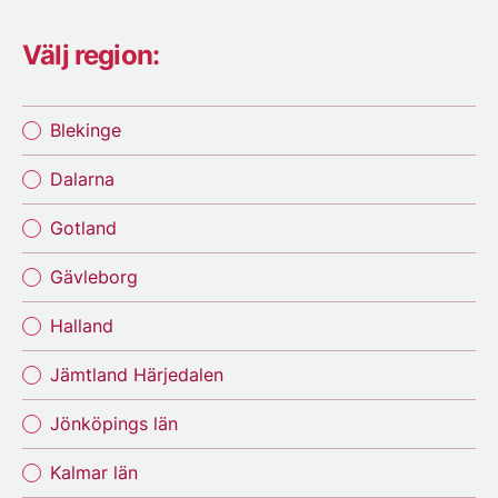
Välj region:
Blekinge
Dalarna
Gotland
Gävleborg
Halland
Jämtland Härjedalen
Jönköpings län
Kalmar län