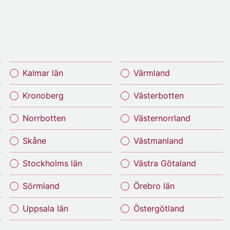
Kalmar län
Värmland
Kronoberg
Västerbotten
Norrbotten
Västernorrland
Skåne
Västmanland
Stockholms län
Västra Götaland
Sörmland
Örebro län
Uppsala län
Östergötland