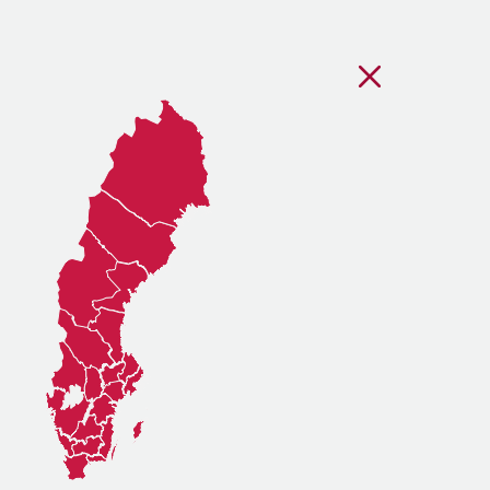
Stäng regionsvälj