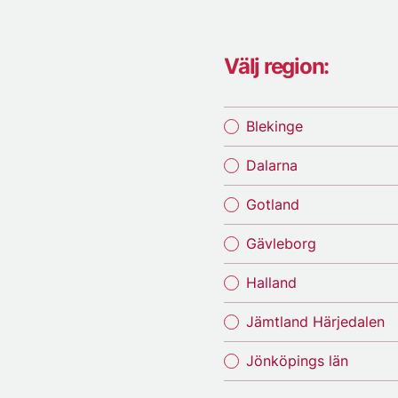
Välj region:
Blekinge
Dalarna
Gotland
Gävleborg
Halland
Jämtland Härjedalen
Jönköpings län