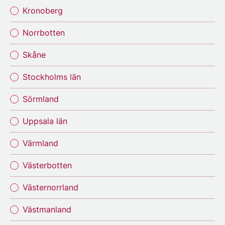
Kronoberg
Norrbotten
Skåne
Stockholms län
Sörmland
Uppsala län
Värmland
Västerbotten
Västernorrland
Västmanland