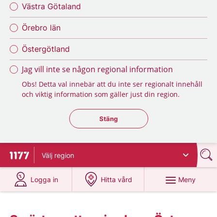
Västra Götaland
Örebro län
Östergötland
Jag vill inte se någon regional information
Obs! Detta val innebär att du inte ser regionalt innehåll
och viktig information som gäller just din region.
Stäng regionsväljaren
Stäng
Välj
region
Till startsidan för 1177
på 1177.se
på 1177.se
Meny
Logga in
Hitta vård