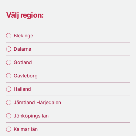
Välj region:
Blekinge
Dalarna
Gotland
Gävleborg
Halland
Jämtland Härjedalen
Jönköpings län
Kalmar län