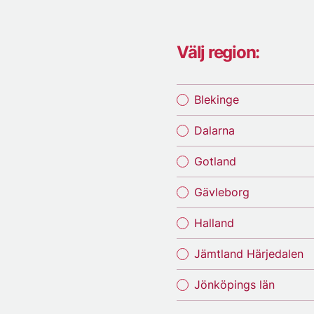
Välj region:
Blekinge
Dalarna
Gotland
Gävleborg
Halland
Jämtland Härjedalen
Jönköpings län