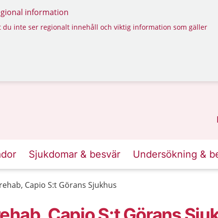
regional information
 du inte ser regionalt innehåll och viktig information som gäller
ador
Sjukdomar & besvär
Undersökning & b
rehab, Capio S:t Görans Sjukhus
ehab, Capio S:t Görans Sju