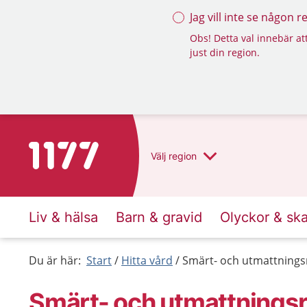
Jag vill inte se någon 
Obs! Detta val innebär att
just din region.
Till startsidan för 1177
Välj
region
Liv & hälsa
Barn & gravid
Olyckor & sk
Du är här:
Start
Hitta vård
Smärt- och utmattnings
Smärt- och utmattningsr