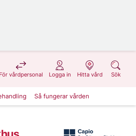
på 1177.se
på 1177.se
på 1177.se
på 1177.se
För vårdpersonal
Logga in
Hitta vård
Sök
ehandling
Så fungerar vården
khus