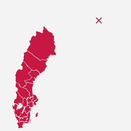
Stäng regionsvälj