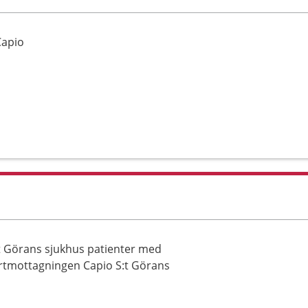
Capio
 Görans sjukhus patienter med
märtmottagningen Capio S:t Görans