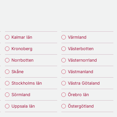
Kalmar län
Värmland
Kronoberg
Västerbotten
Norrbotten
Västernorrland
Skåne
Västmanland
Stockholms län
Västra Götaland
Sörmland
Örebro län
Uppsala län
Östergötland