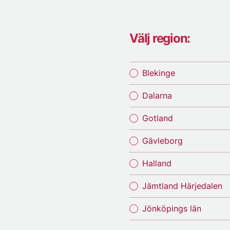
Välj region:
Blekinge
Dalarna
Gotland
Gävleborg
Halland
Jämtland Härjedalen
Jönköpings län