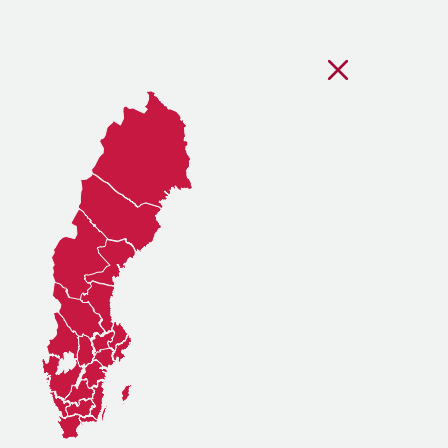
Stäng regionsvälj