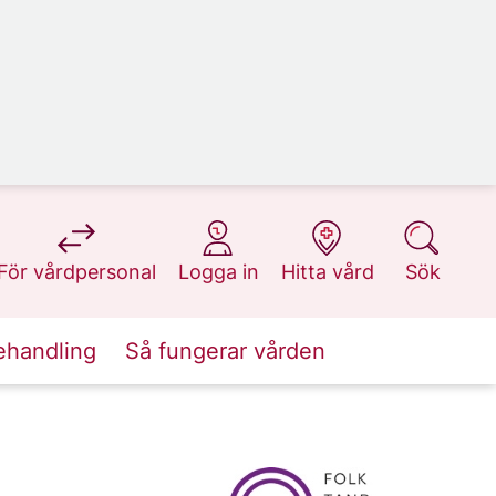
på 1177.se
på 1177.se
på 1177.se
på 1177.se
För vårdpersonal
Logga in
Hitta vård
Sök
ehandling
Så fungerar vården