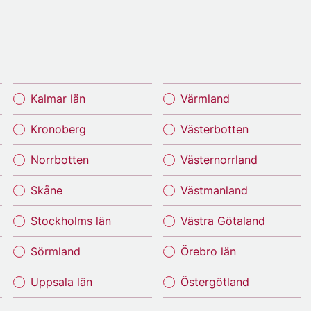
Kalmar län
Värmland
Kronoberg
Västerbotten
Norrbotten
Västernorrland
Skåne
Västmanland
Stockholms län
Västra Götaland
Sörmland
Örebro län
Uppsala län
Östergötland