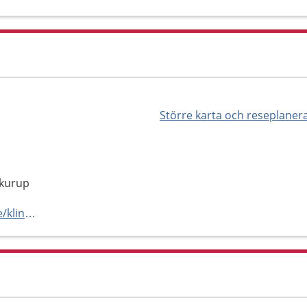
Större karta och reseplaner
Skurup
https://folktandvardenskane.se/kliniker/skurup/