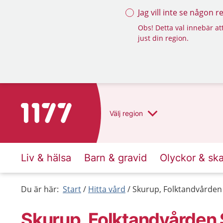
Jag vill inte se någon 
Obs! Detta val innebär att
just din region.
Till startsidan för 1177
Välj
region
Liv & hälsa
Barn & gravid
Olyckor & sk
Du är här:
Start
Hitta vård
Skurup, Folktandvården
Skurup, Folktandvården