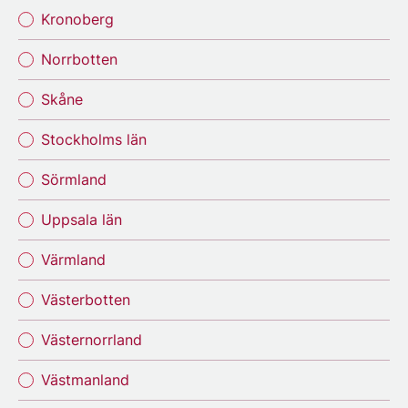
Kronoberg
Norrbotten
Skåne
Stockholms län
Sörmland
Uppsala län
Värmland
Västerbotten
Västernorrland
Västmanland