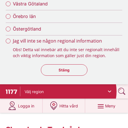
Västra Götaland
Örebro län
Östergötland
Jag vill inte se någon regional information
Obs! Detta val innebär att du inte ser regionalt innehåll
och viktig information som gäller just din region.
Stäng regionsväljaren
Stäng
Välj
region
Till startsidan för 1177
på 1177.se
på 1177.se
Meny
Logga in
Hitta vård