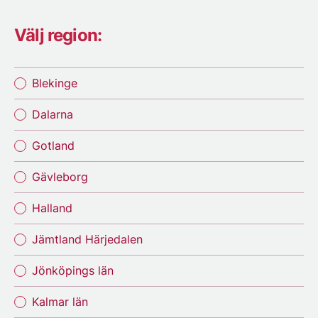
Välj region:
Blekinge
Dalarna
Gotland
Gävleborg
Halland
Jämtland Härjedalen
Jönköpings län
Kalmar län