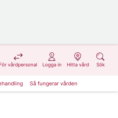
på 1177.se
på 1177.se
på 1177.se
på 1177.se
För vårdpersonal
Logga in
Hitta vård
Sök
ehandling
Så fungerar vården