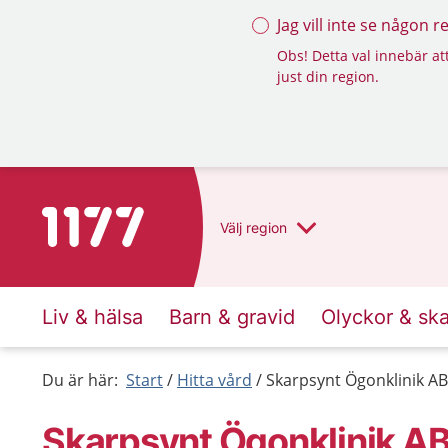
Jag vill inte se någon 
Obs! Detta val innebär att
just din region.
Till startsidan för 1177
Välj
region
Liv & hälsa
Barn & gravid
Olyckor & sk
Du är här:
Start
Hitta vård
Skarpsynt Ögonklinik AB
Skarpsynt Ögonklinik AB