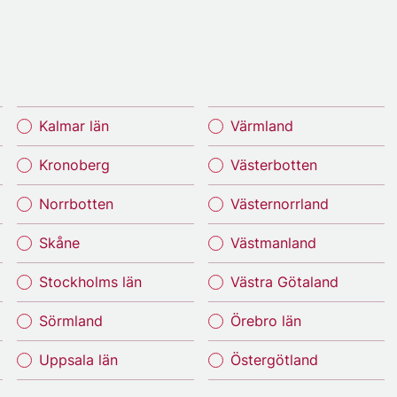
Kalmar län
Värmland
Kronoberg
Västerbotten
Norrbotten
Västernorrland
Skåne
Västmanland
Stockholms län
Västra Götaland
Sörmland
Örebro län
Uppsala län
Östergötland