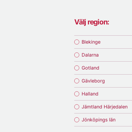
Välj region:
Blekinge
Dalarna
Gotland
Gävleborg
Halland
Jämtland Härjedalen
Jönköpings län