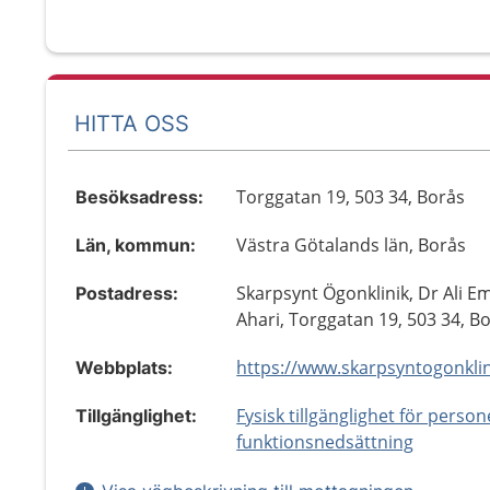
HITTA OSS
Torggatan 19, 503 34, Borås
Besöksadress:
Västra Götalands län, Borås
Län, kommun:
Skarpsynt Ögonklinik, Dr Ali 
Postadress:
Ahari, Torggatan 19, 503 34, B
https://www.skarpsyntogonklin
Webbplats:
Fysisk tillgänglighet för perso
Tillgänglighet:
funktionsnedsättning