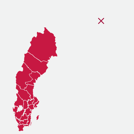
Stäng regionsvälj