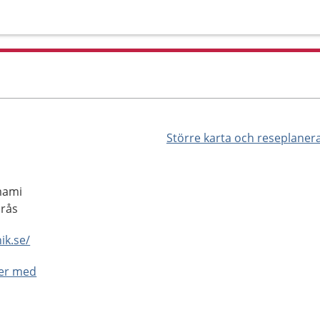
Större karta och reseplaner
Emami
orås
ik.se/
ner med