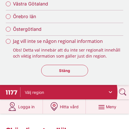
Västra Götaland
Örebro län
Östergötland
Jag vill inte se någon regional information
Obs! Detta val innebär att du inte ser regionalt innehåll
och viktig information som gäller just din region.
Stäng regionsväljaren
Stäng
Välj
region
Till startsidan för 1177
på 1177.se
på 1177.se
Meny
Logga in
Hitta vård