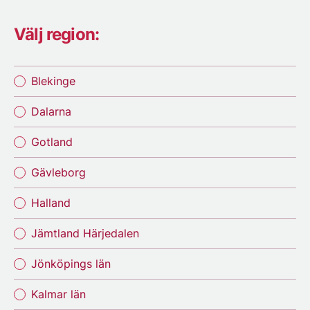
Välj region:
Blekinge
Dalarna
Gotland
Gävleborg
Halland
Jämtland Härjedalen
Jönköpings län
Kalmar län