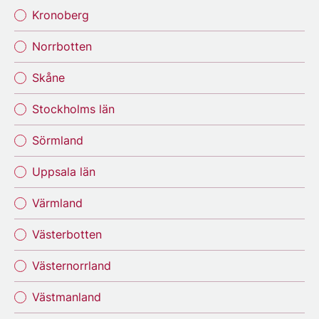
Kronoberg
Norrbotten
Skåne
Stockholms län
Sörmland
Uppsala län
Värmland
Västerbotten
Västernorrland
Västmanland