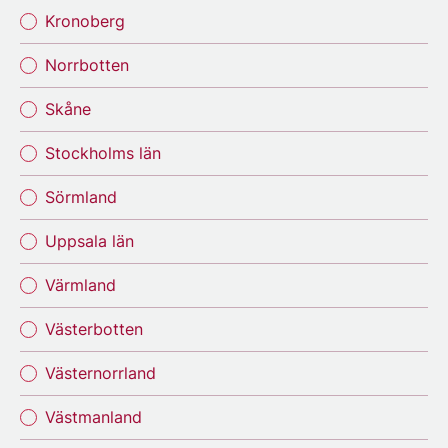
Kronoberg
Norrbotten
Skåne
Stockholms län
Sörmland
Uppsala län
Värmland
Västerbotten
Västernorrland
Västmanland