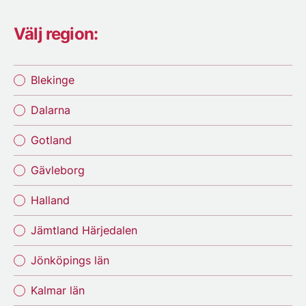
Välj region:
Blekinge
Dalarna
Gotland
Gävleborg
Halland
Jämtland Härjedalen
Jönköpings län
Kalmar län