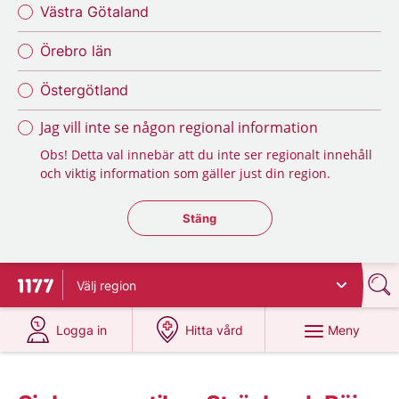
Västra Götaland
Örebro län
Östergötland
Jag vill inte se någon regional information
Obs! Detta val innebär att du inte ser regionalt innehåll
och viktig information som gäller just din region.
Stäng regionsväljaren
Stäng
Välj
region
Till startsidan för 1177
på 1177.se
på 1177.se
Meny
Logga in
Hitta vård