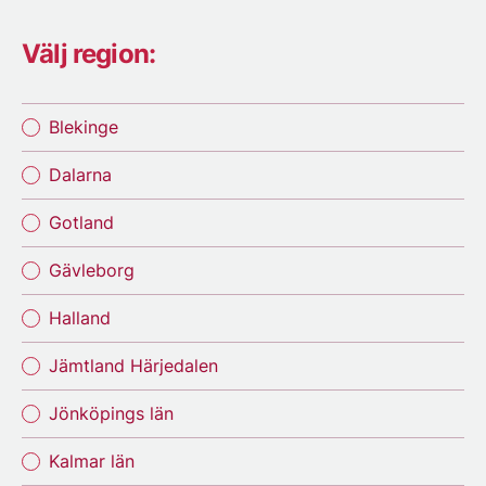
Välj region:
Blekinge
Dalarna
Gotland
Gävleborg
Halland
Jämtland Härjedalen
Jönköpings län
Kalmar län