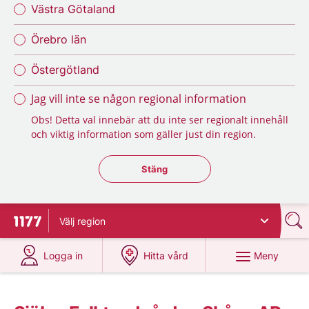
Västra Götaland
Örebro län
Östergötland
Jag vill inte se någon regional information
Obs! Detta val innebär att du inte ser regionalt innehåll
och viktig information som gäller just din region.
Stäng regionsväljaren
Stäng
Välj
region
Till startsidan för 1177
på 1177.se
på 1177.se
Meny
Logga in
Hitta vård