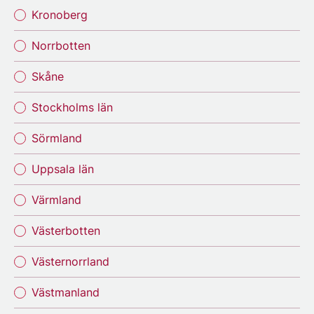
Kronoberg
Norrbotten
Skåne
Stockholms län
Sörmland
Uppsala län
Värmland
Västerbotten
Västernorrland
Västmanland