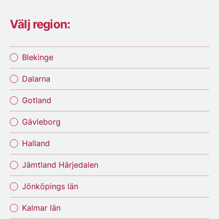
Välj region:
Blekinge
Dalarna
Gotland
Gävleborg
Halland
Jämtland Härjedalen
Jönköpings län
Kalmar län