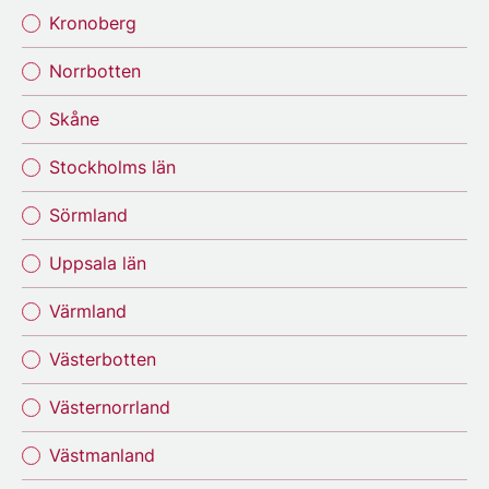
Kronoberg
Norrbotten
Skåne
Stockholms län
Sörmland
Uppsala län
Värmland
Västerbotten
Västernorrland
Västmanland