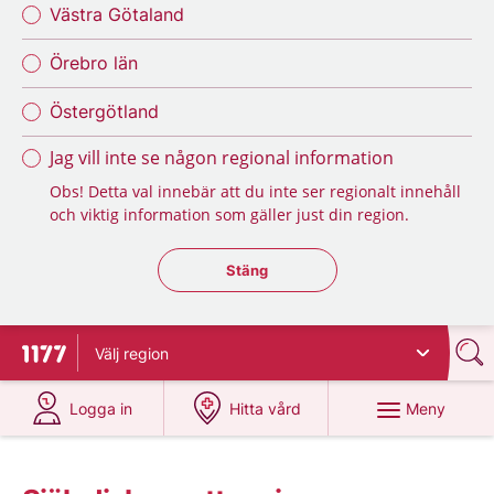
Västra Götaland
Örebro län
Östergötland
Jag vill inte se någon regional information
Obs! Detta val innebär att du inte ser regionalt innehåll
och viktig information som gäller just din region.
Stäng regionsväljaren
Stäng
Välj
region
Till startsidan för 1177
på 1177.se
på 1177.se
Meny
Logga in
Hitta vård