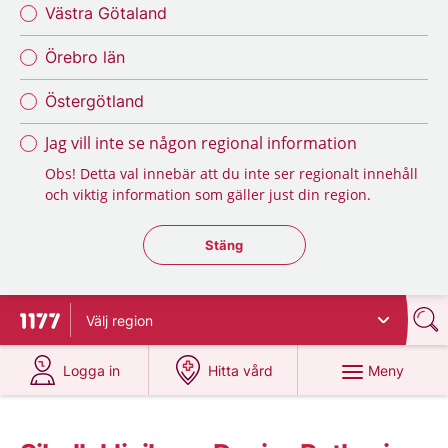
Västra Götaland
Örebro län
Östergötland
Jag vill inte se någon regional information
Obs! Detta val innebär att du inte ser regionalt innehåll
och viktig information som gäller just din region.
Stäng regionsväljaren
Stäng
Välj
region
Till startsidan för 1177
på 1177.se
på 1177.se
Meny
Logga in
Hitta vård