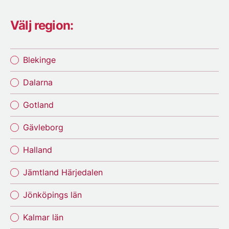
Välj region:
Blekinge
Dalarna
Gotland
Gävleborg
Halland
Jämtland Härjedalen
Jönköpings län
Kalmar län