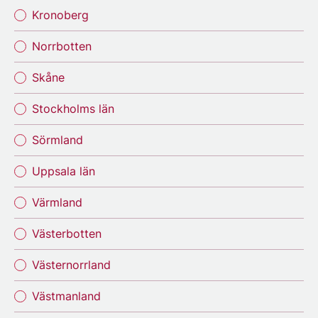
Kronoberg
Norrbotten
Skåne
Stockholms län
Sörmland
Uppsala län
Värmland
Västerbotten
Västernorrland
Västmanland