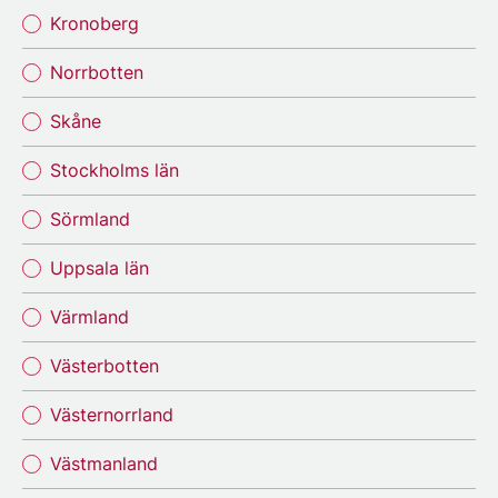
Kronoberg
Norrbotten
Skåne
Stockholms län
Sörmland
Uppsala län
Värmland
Västerbotten
Västernorrland
Västmanland