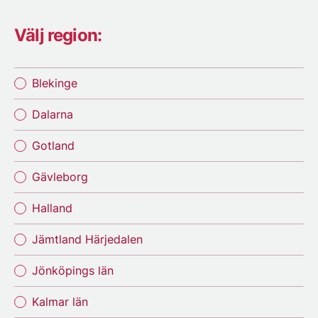
Välj region:
Blekinge
Dalarna
Gotland
Gävleborg
Halland
Jämtland Härjedalen
Jönköpings län
Kalmar län