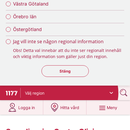
Västra Götaland
Örebro län
Östergötland
Jag vill inte se någon regional information
Obs! Detta val innebär att du inte ser regionalt innehåll
och viktig information som gäller just din region.
Stäng regionsväljaren
Stäng
Välj
region
Till startsidan för 1177
på 1177.se
på 1177.se
Meny
Logga in
Hitta vård