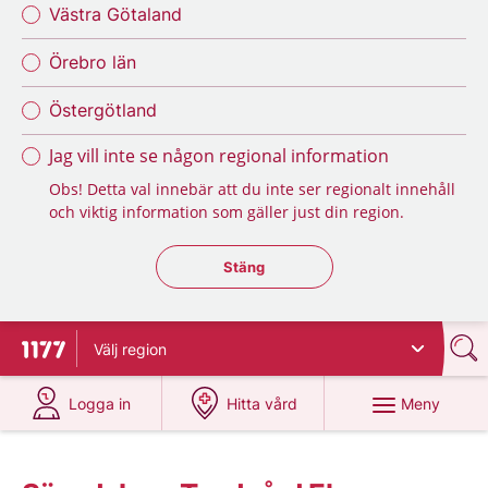
Västra Götaland
Örebro län
Östergötland
Jag vill inte se någon regional information
Obs! Detta val innebär att du inte ser regionalt innehåll
och viktig information som gäller just din region.
Stäng regionsväljaren
Stäng
Välj
region
Till startsidan för 1177
på 1177.se
på 1177.se
Meny
Logga in
Hitta vård