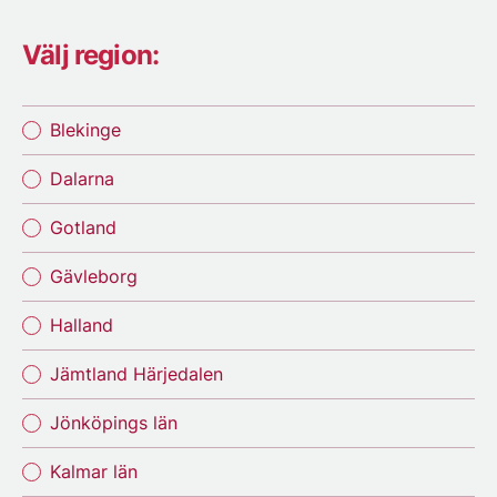
Välj region:
Blekinge
Dalarna
Gotland
Gävleborg
Halland
Jämtland Härjedalen
Jönköpings län
Kalmar län