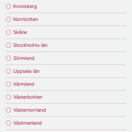
Kronoberg
Norrbotten
Skåne
Stockholms län
Sörmland
Uppsala län
Värmland
Västerbotten
Västernorrland
Västmanland