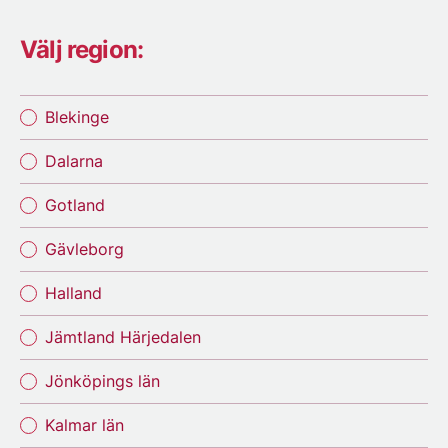
Välj region:
Blekinge
Dalarna
Gotland
Gävleborg
Halland
Jämtland Härjedalen
Jönköpings län
Kalmar län