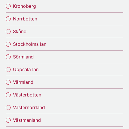
Kronoberg
Norrbotten
Skåne
Stockholms län
Sörmland
Uppsala län
Värmland
Västerbotten
Västernorrland
Västmanland