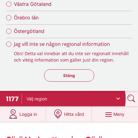
Västra Götaland
Örebro län
Östergötland
Jag vill inte se någon regional information
Obs! Detta val innebär att du inte ser regionalt innehåll
och viktig information som gäller just din region.
Stäng regionsväljaren
Stäng
Välj
region
Till startsidan för 1177
på 1177.se
på 1177.se
Meny
Logga in
Hitta vård