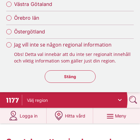
Västra Götaland
Örebro län
Östergötland
Jag vill inte se någon regional information
Obs! Detta val innebär att du inte ser regionalt innehåll
och viktig information som gäller just din region.
Stäng regionsväljaren
Stäng
Välj
region
Till startsidan för 1177
på 1177.se
på 1177.se
Meny
Logga in
Hitta vård