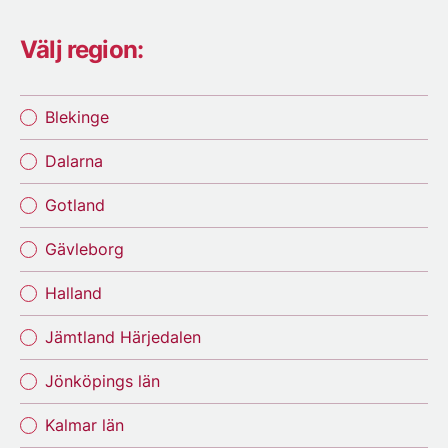
Välj region:
Blekinge
Dalarna
Gotland
Gävleborg
Halland
Jämtland Härjedalen
Jönköpings län
Kalmar län