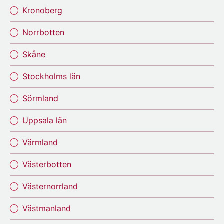
Kronoberg
Norrbotten
Skåne
Stockholms län
Sörmland
Uppsala län
Värmland
Västerbotten
Västernorrland
Västmanland