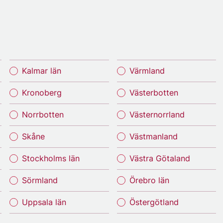
Kalmar län
Värmland
Kronoberg
Västerbotten
Norrbotten
Västernorrland
Skåne
Västmanland
Stockholms län
Västra Götaland
Sörmland
Örebro län
Uppsala län
Östergötland