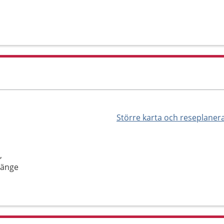
Större karta och reseplaner
,
länge