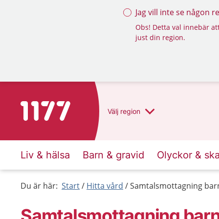
Jag vill inte se någon 
Obs! Detta val innebär att
just din region.
Till startsidan för 1177
Välj
region
Liv & hälsa
Barn & gravid
Olyckor & sk
Du är här:
Start
Hitta vård
Samtalsmottagning bar
Samtalsmottagning barn