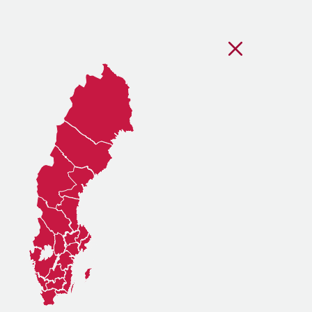
Stäng regionsvälj