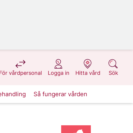
på 1177.se
på 1177.se
på 1177.se
på 1177.se
För vårdpersonal
Logga in
Hitta vård
Sök
ehandling
Så fungerar vården