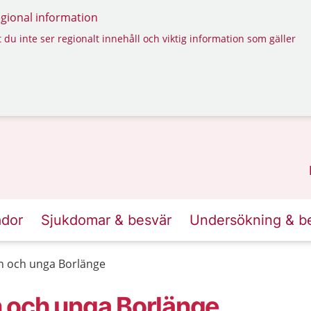
regional information
 du inte ser regionalt innehåll och viktig information som gäller
ador
Sjukdomar & besvär
Undersökning & b
n och unga Borlänge
 och unga Borlänge