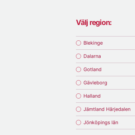
Välj region:
Blekinge
Dalarna
Gotland
Gävleborg
Halland
Jämtland Härjedalen
Jönköpings län