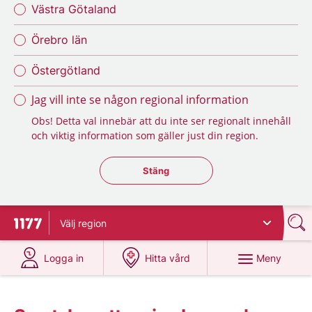
Västra Götaland
Örebro län
Östergötland
Jag vill inte se någon regional information
Obs! Detta val innebär att du inte ser regionalt innehåll
och viktig information som gäller just din region.
Stäng regionsväljaren
Stäng
Välj
region
Till startsidan för 1177
på 1177.se
på 1177.se
Meny
Logga in
Hitta vård