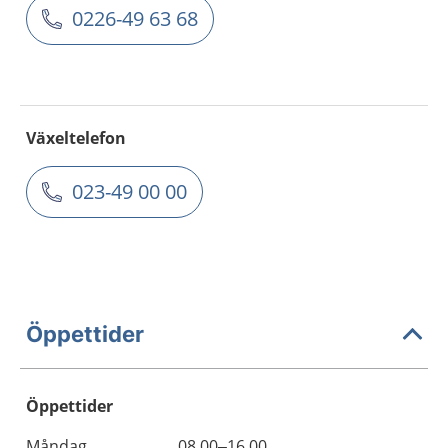
0226-49 63 68
Växeltelefon
023-49 00 00
Öppettider
Öppettider
Öppettider
Kommentarer
Måndag
08.00–16.00
Dag