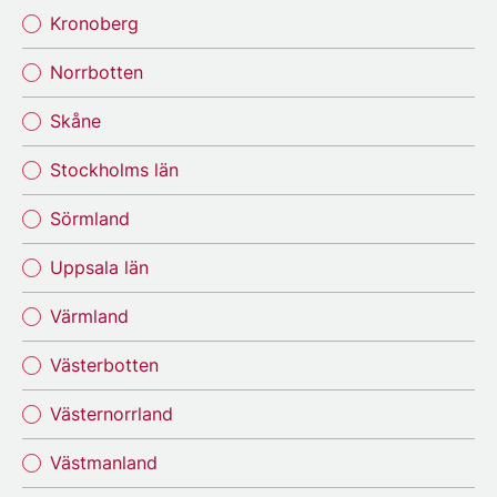
Kronoberg
Norrbotten
Skåne
Stockholms län
Sörmland
Uppsala län
Värmland
Västerbotten
Västernorrland
Västmanland