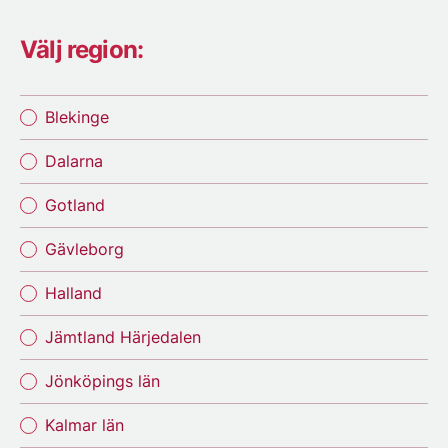
Välj region:
Blekinge
Dalarna
Gotland
Gävleborg
Halland
Jämtland Härjedalen
Jönköpings län
Kalmar län