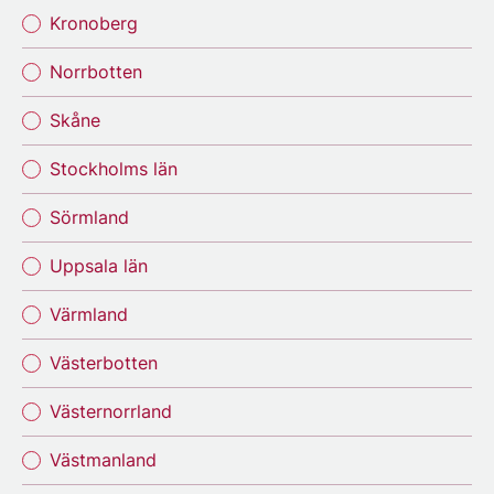
Kronoberg
Norrbotten
Skåne
Stockholms län
Sörmland
Uppsala län
Värmland
Västerbotten
Västernorrland
Västmanland