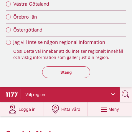
Västra Götaland
Örebro län
Östergötland
Jag vill inte se någon regional information
Obs! Detta val innebär att du inte ser regionalt innehåll
och viktig information som gäller just din region.
Stäng regionsväljaren
Stäng
Välj
region
Till startsidan för 1177
på 1177.se
på 1177.se
Meny
Logga in
Hitta vård