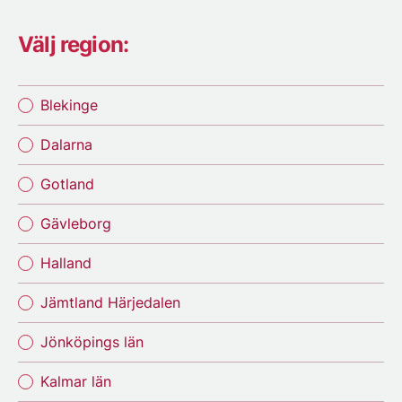
Välj region:
Blekinge
Dalarna
Gotland
Gävleborg
Halland
Jämtland Härjedalen
Jönköpings län
Kalmar län