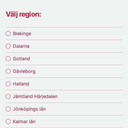
Välj region:
Blekinge
Dalarna
Gotland
Gävleborg
Halland
Jämtland Härjedalen
Jönköpings län
Kalmar län