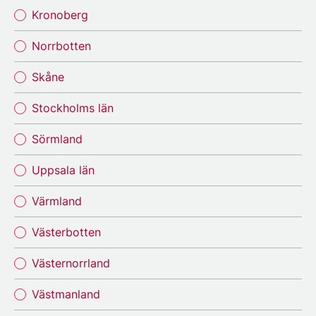
Kronoberg
Norrbotten
Skåne
Stockholms län
Sörmland
Uppsala län
Värmland
Västerbotten
Västernorrland
Västmanland