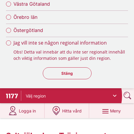
Västra Götaland
Örebro län
Östergötland
Jag vill inte se någon regional information
Obs! Detta val innebär att du inte ser regionalt innehåll
och viktig information som gäller just din region.
Stäng regionsväljaren
Stäng
Välj
region
Till startsidan för 1177
på 1177.se
på 1177.se
Meny
Logga in
Hitta vård