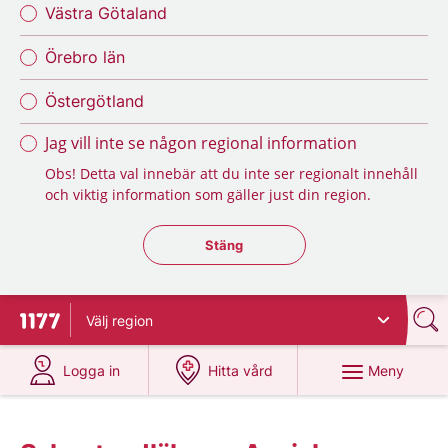
Västra Götaland
Örebro län
Östergötland
Jag vill inte se någon regional information
Obs! Detta val innebär att du inte ser regionalt innehåll
och viktig information som gäller just din region.
Stäng regionsväljaren
Stäng
Välj
region
Till startsidan för 1177
på 1177.se
på 1177.se
Meny
Logga in
Hitta vård