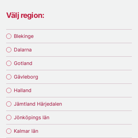
Välj region:
Blekinge
Dalarna
Gotland
Gävleborg
Halland
Jämtland Härjedalen
Jönköpings län
Kalmar län