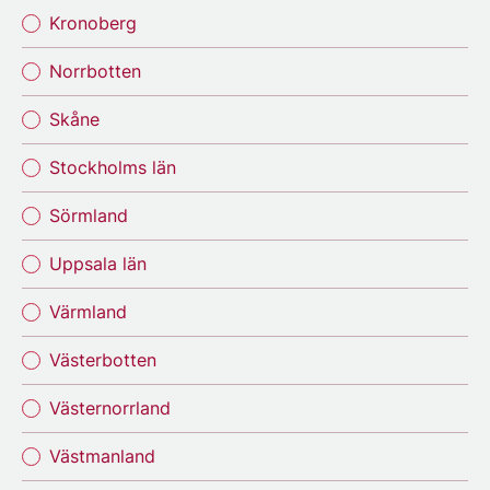
Kronoberg
Norrbotten
Skåne
Stockholms län
Sörmland
Uppsala län
Värmland
Västerbotten
Västernorrland
Västmanland