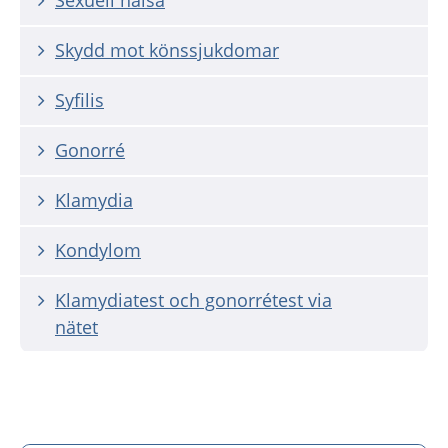
Sexuell hälsa
Skydd mot könssjukdomar
Syfilis
Gonorré
Klamydia
Kondylom
Klamydiatest och gonorrétest via
nätet