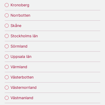
Kronoberg
Norrbotten
Skåne
Stockholms län
Sörmland
Uppsala län
Värmland
Västerbotten
Västernorrland
Västmanland