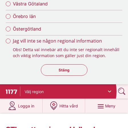
Västra Götaland
Örebro län
Östergötland
Jag vill inte se någon regional information
Obs! Detta val innebär att du inte ser regionalt innehåll
och viktig information som gäller just din region.
Stäng regionsväljaren
Stäng
Välj
region
Till startsidan för 1177
på 1177.se
på 1177.se
Meny
Logga in
Hitta vård