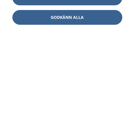
GODKÄNN ALLA
1177
–
tryggt om din hälsa och vård
På 1177.se får du råd om hälsa och information om
sjukdomar och vilka mottagningar du kan kontakta.