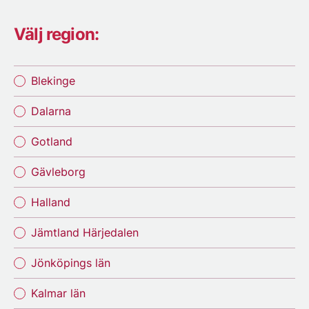
Välj region:
Blekinge
Dalarna
Gotland
Gävleborg
Halland
Jämtland Härjedalen
Jönköpings län
Kalmar län