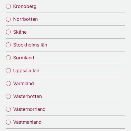
Kronoberg
Norrbotten
Skåne
Stockholms län
Sörmland
Uppsala län
Värmland
Västerbotten
Västernorrland
Västmanland