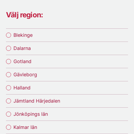
Välj region:
Blekinge
Dalarna
Gotland
Gävleborg
Halland
Jämtland Härjedalen
Jönköpings län
Kalmar län