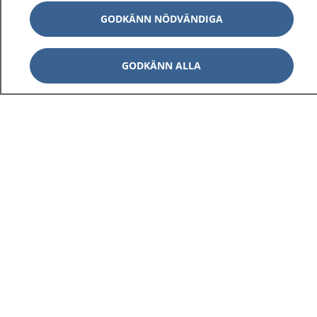
GODKÄNN NÖDVÄNDIGA
GODKÄNN ALLA
1177
–
tryggt om din hälsa och vård
På 1177.se får du råd om hälsa och information om
sjukdomar och vilka mottagningar du kan kontakta.
Logga in för att läsa din journal och göra dina
vårdärenden. Ring telefonnummer 1177 för
sjukvårdsrådgivning dygnet runt.
1177 ger dig råd när du vill må bättre.