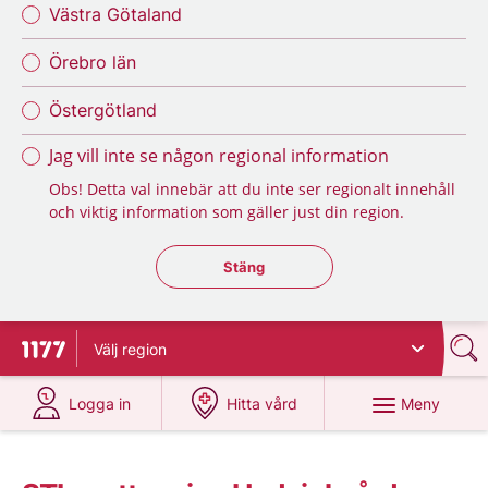
Västra Götaland
Örebro län
Östergötland
Jag vill inte se någon regional information
Obs! Detta val innebär att du inte ser regionalt innehåll
och viktig information som gäller just din region.
Stäng regionsväljaren
Stäng
Välj
region
Till startsidan för 1177
på 1177.se
på 1177.se
Meny
Logga in
Hitta vård