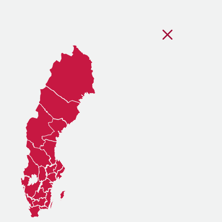
Stäng regionsvälj