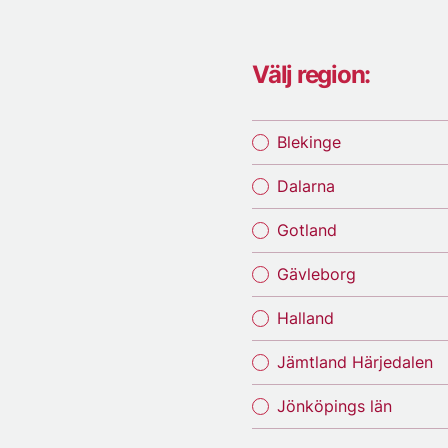
Välj region:
Blekinge
Dalarna
Gotland
Gävleborg
Halland
Jämtland Härjedalen
Jönköpings län