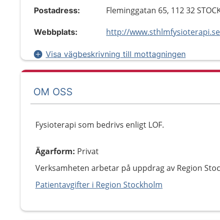
Fleminggatan 65, 112 32 STO
Postadress:
http://www.sthlmfysioterapi.s
Webbplats:
Visa vägbeskrivning till mottagningen
OM OSS
Fysioterapi som bedrivs enligt LOF.
Ägarform
:
Privat
Verksamheten arbetar på uppdrag av Region Sto
Patientavgifter i Region Stockholm