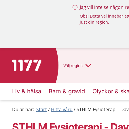
Jag vill inte se någon 
Obs! Detta val innebär att
just din region.
Till startsidan för 1177
Välj
region
Liv & hälsa
Barn & gravid
Olyckor & sk
Du är här:
Start
Hitta vård
STHLM Fysioterapi - Davi
STHLM Fysioterapi - Davi