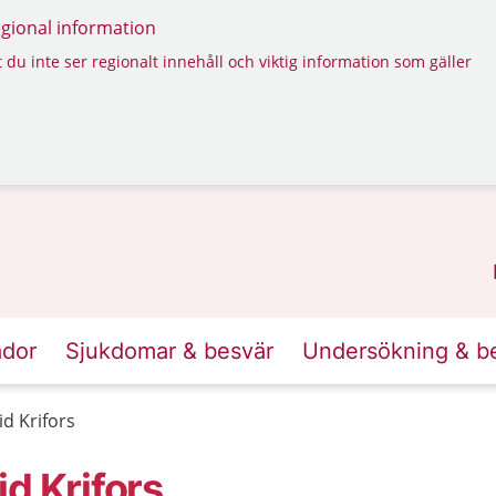
regional information
 du inte ser regionalt innehåll och viktig information som gäller
ador
Sjukdomar & besvär
Undersökning & b
d Krifors
d Krifors