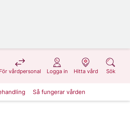
på 1177.se
på 1177.se
på 1177.se
på 1177.se
För vårdpersonal
Logga in
Hitta vård
Sök
ehandling
Så fungerar vården