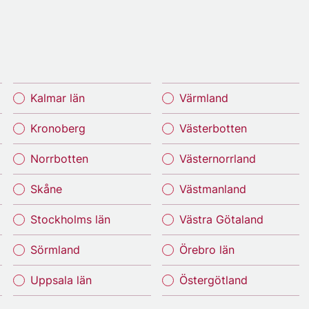
Kalmar län
Värmland
Kronoberg
Västerbotten
Norrbotten
Västernorrland
Skåne
Västmanland
Stockholms län
Västra Götaland
Sörmland
Örebro län
Uppsala län
Östergötland