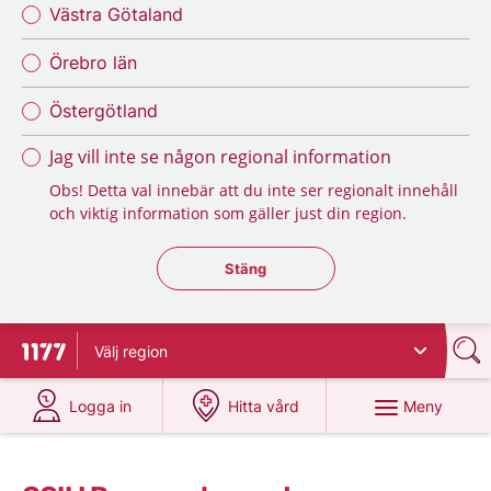
Västra Götaland
Örebro län
Östergötland
Jag vill inte se någon regional information
Obs! Detta val innebär att du inte ser regionalt innehåll
och viktig information som gäller just din region.
Stäng regionsväljaren
Stäng
Välj
region
Till startsidan för 1177
på 1177.se
på 1177.se
Meny
Logga in
Hitta vård