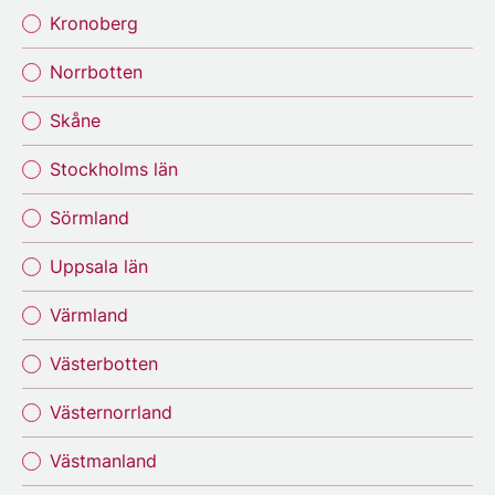
Kronoberg
Norrbotten
Skåne
Stockholms län
Sörmland
Uppsala län
Värmland
Västerbotten
Västernorrland
Västmanland