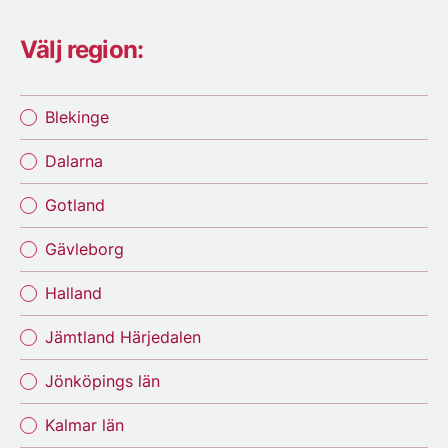
Välj region:
Blekinge
Dalarna
Gotland
Gävleborg
Halland
Jämtland Härjedalen
Jönköpings län
Kalmar län