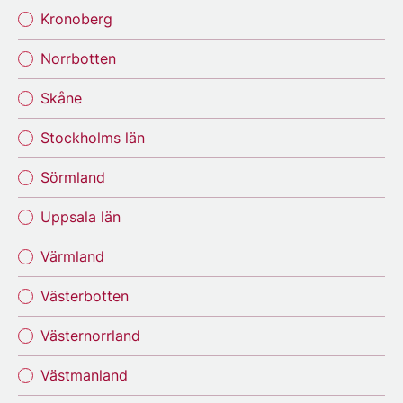
Kronoberg
Norrbotten
Skåne
Stockholms län
Sörmland
Uppsala län
Värmland
Västerbotten
Västernorrland
Västmanland