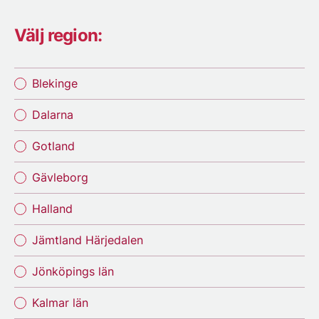
Välj region:
Blekinge
Dalarna
Gotland
Gävleborg
Halland
Jämtland Härjedalen
Jönköpings län
Kalmar län