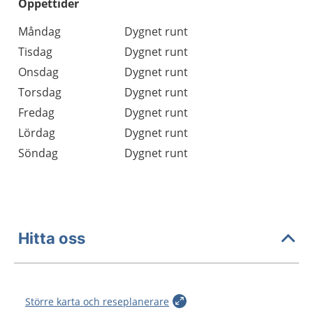
Öppettider
Öppettider
Kommentarer
Måndag
Dygnet runt
Dag
Tisdag
Dygnet runt
Onsdag
Dygnet runt
Torsdag
Dygnet runt
Fredag
Dygnet runt
Lördag
Dygnet runt
Söndag
Dygnet runt
Hitta oss
Större karta och reseplanerare