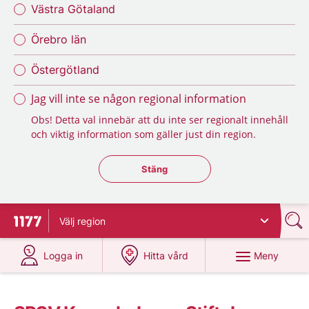
Västra Götaland
Örebro län
Östergötland
Jag vill inte se någon regional information
Obs! Detta val innebär att du inte ser regionalt innehåll
och viktig information som gäller just din region.
Stäng regionsväljaren
Stäng
Välj
region
Till startsidan för 1177
på 1177.se
på 1177.se
Meny
Logga in
Hitta vård