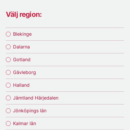
Välj region:
Blekinge
Dalarna
Gotland
Gävleborg
Halland
Jämtland Härjedalen
Jönköpings län
Kalmar län