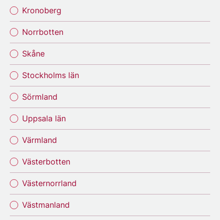
Kronoberg
Norrbotten
Skåne
Stockholms län
Sörmland
Uppsala län
Värmland
Västerbotten
Västernorrland
Västmanland