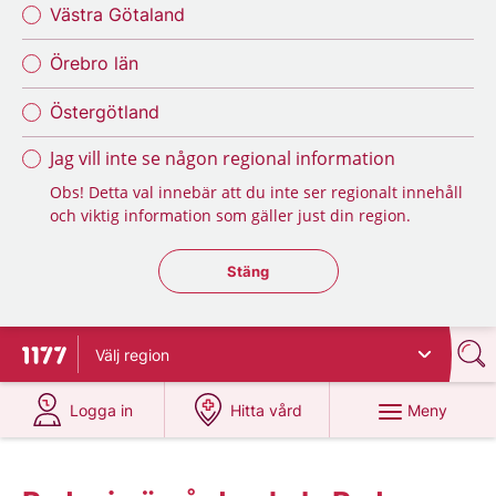
Västra Götaland
Örebro län
Östergötland
Jag vill inte se någon regional information
Obs! Detta val innebär att du inte ser regionalt innehåll
och viktig information som gäller just din region.
Stäng regionsväljaren
Stäng
Välj
region
Till startsidan för 1177
på 1177.se
på 1177.se
Meny
Logga in
Hitta vård