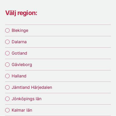
Välj region:
Blekinge
Dalarna
Gotland
Gävleborg
Halland
Jämtland Härjedalen
Jönköpings län
Kalmar län