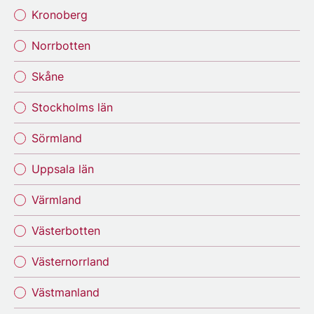
Kronoberg
Norrbotten
Skåne
Stockholms län
Sörmland
Uppsala län
Värmland
Västerbotten
Västernorrland
Västmanland