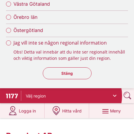
Västra Götaland
Örebro län
Östergötland
Jag vill inte se någon regional information
Obs! Detta val innebär att du inte ser regionalt innehåll
och viktig information som gäller just din region.
Stäng regionsväljaren
Stäng
Välj
region
Till startsidan för 1177
på 1177.se
på 1177.se
Meny
Logga in
Hitta vård