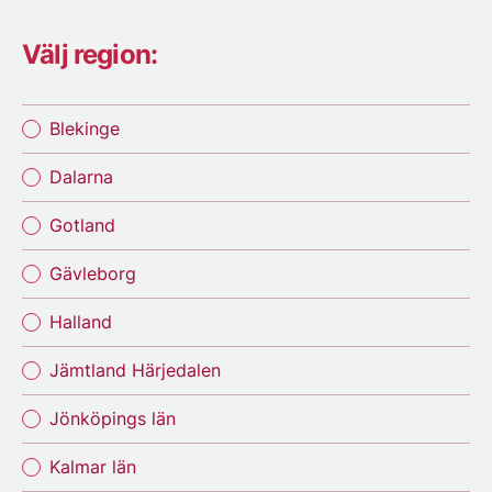
Välj region:
Blekinge
Dalarna
Gotland
Gävleborg
Halland
Jämtland Härjedalen
Jönköpings län
Kalmar län