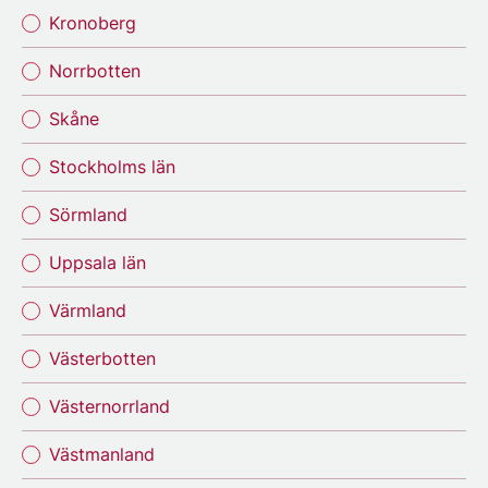
Kronoberg
Norrbotten
Skåne
Stockholms län
Sörmland
Uppsala län
Värmland
Västerbotten
Västernorrland
Västmanland