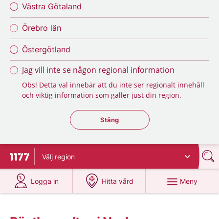
Västra Götaland
Örebro län
Östergötland
Jag vill inte se någon regional information
Obs! Detta val innebär att du inte ser regionalt innehåll
och viktig information som gäller just din region.
Stäng regionsväljaren
Stäng
Välj
region
Till startsidan för 1177
på 1177.se
på 1177.se
Meny
Logga in
Hitta vård