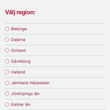
Välj region:
Blekinge
Dalarna
Gotland
Gävleborg
Halland
Jämtland Härjedalen
Jönköpings län
Kalmar län