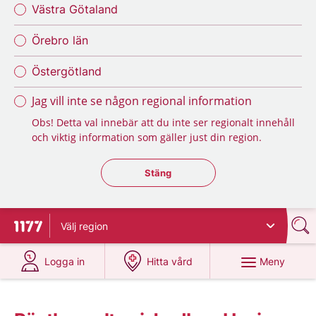
Västra Götaland
Örebro län
Östergötland
Jag vill inte se någon regional information
Obs! Detta val innebär att du inte ser regionalt innehåll
och viktig information som gäller just din region.
Stäng regionsväljaren
Stäng
Välj
region
Till startsidan för 1177
på 1177.se
på 1177.se
Meny
Logga in
Hitta vård