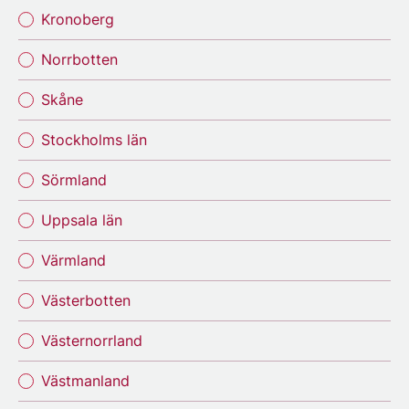
Kronoberg
Norrbotten
Skåne
Stockholms län
Sörmland
Uppsala län
Värmland
Västerbotten
Västernorrland
Västmanland