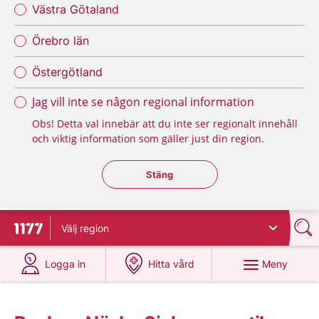
Västra Götaland
Örebro län
Östergötland
Jag vill inte se någon regional information
Obs! Detta val innebär att du inte ser regionalt innehåll
och viktig information som gäller just din region.
Stäng regionsväljaren
Stäng
Välj
region
Till startsidan för 1177
på 1177.se
på 1177.se
Meny
Logga in
Hitta vård