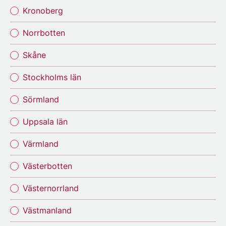
Kronoberg
Norrbotten
Skåne
Stockholms län
Sörmland
Uppsala län
Värmland
Västerbotten
Västernorrland
Västmanland