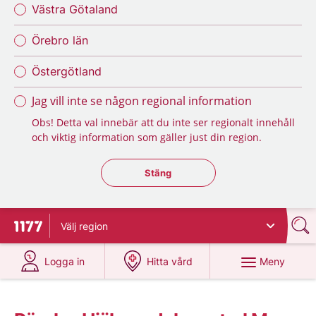
Västra Götaland
Örebro län
Östergötland
Jag vill inte se någon regional information
Obs! Detta val innebär att du inte ser regionalt innehåll
och viktig information som gäller just din region.
Stäng regionsväljaren
Stäng
Välj
region
Till startsidan för 1177
på 1177.se
på 1177.se
Meny
Logga in
Hitta vård