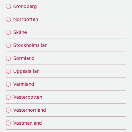
Kronoberg
Norrbotten
Skåne
Stockholms län
Sörmland
Uppsala län
Värmland
Västerbotten
Västernorrland
Västmanland