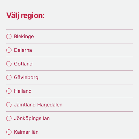
Välj region:
Blekinge
Dalarna
Gotland
Gävleborg
Halland
Jämtland Härjedalen
Jönköpings län
Kalmar län