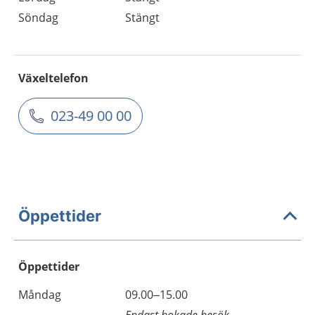
Söndag
Stängt
Växeltelefon
023-49 00 00
Öppettider
Öppettider
Öppettider
Kommentarer
Måndag
09.00–15.00
Dag