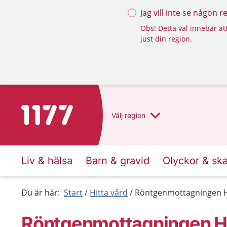
Jag vill inte se någon 
Obs! Detta val innebär att
just din region.
Till startsidan för 1177
Välj
region
Liv & hälsa
Barn & gravid
Olyckor & sk
Du är här:
Start
Hitta vård
Röntgenmottagningen H
Röntgenmottagningen H