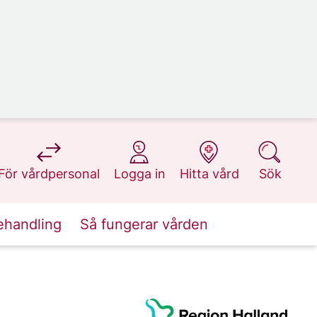
på 1177.se
på 1177.se
på 1177.se
på 1177.se
För vårdpersonal
Logga in
Hitta vård
Sök
ehandling
Så fungerar vården