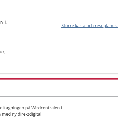
n 1,
Större karta och reseplaner
uk,
k
mottagningen på Vårdcentralen i
 med ny direktdigital