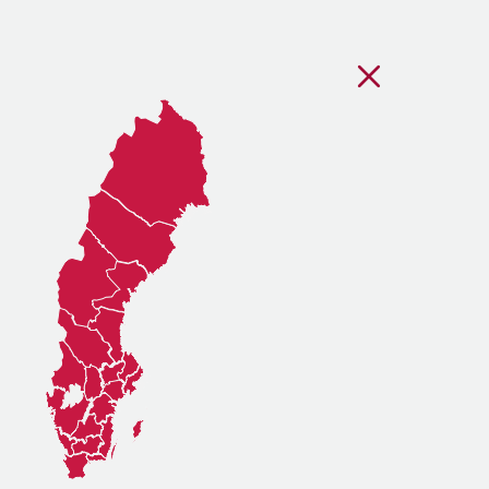
Stäng regionsvälj