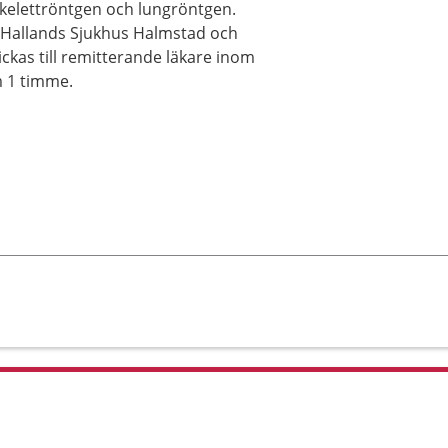
skelettröntgen och lungröntgen.
på Hallands Sjukhus Halmstad och
ckas till remitterande läkare inom
m 1 timme.