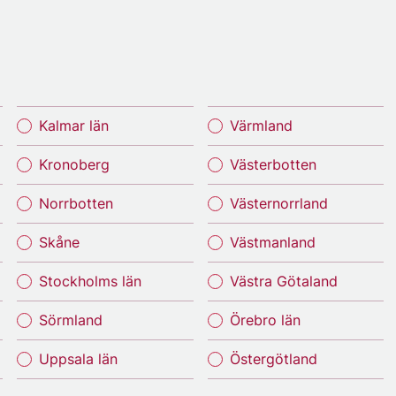
Kalmar län
Värmland
Kronoberg
Västerbotten
Norrbotten
Västernorrland
Skåne
Västmanland
Stockholms län
Västra Götaland
Sörmland
Örebro län
Uppsala län
Östergötland