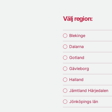
Välj region:
Blekinge
Dalarna
Gotland
Gävleborg
Halland
Jämtland Härjedalen
Jönköpings län