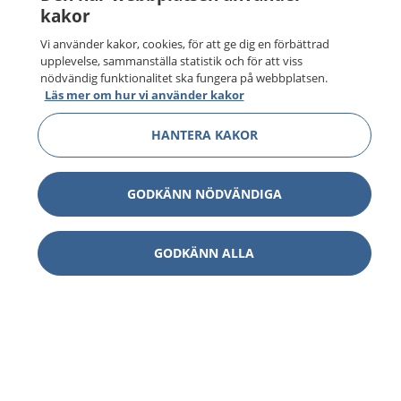
kakor
Vi använder kakor, cookies, för att ge dig en förbättrad
upplevelse, sammanställa statistik och för att viss
nödvändig funktionalitet ska fungera på webbplatsen.
Läs mer om hur vi använder kakor
HANTERA KAKOR
GODKÄNN NÖDVÄNDIGA
GODKÄNN ALLA
1177
–
tryggt om din hälsa och vård
På 1177.se får du råd om hälsa och information om
sjukdomar och vilka mottagningar du kan kontakta.