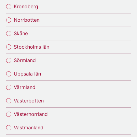
Kronoberg
Norrbotten
Skåne
Stockholms län
Sörmland
Uppsala län
Värmland
Västerbotten
Västernorrland
Västmanland