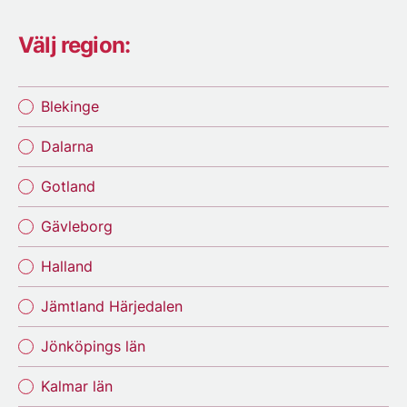
Välj region:
Blekinge
Dalarna
Gotland
Gävleborg
Halland
Jämtland Härjedalen
Jönköpings län
Kalmar län