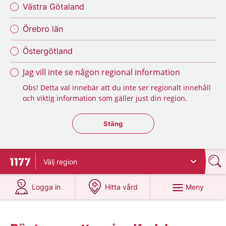
Västra Götaland
Örebro län
Östergötland
Jag vill inte se någon regional information
Obs! Detta val innebär att du inte ser regionalt innehåll
och viktig information som gäller just din region.
Stäng regionsväljaren
Stäng
Välj
region
Till startsidan för 1177
på 1177.se
på 1177.se
Meny
Logga in
Hitta vård