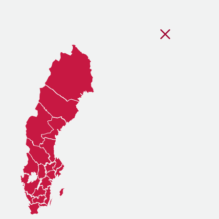
Stäng regionsvälj