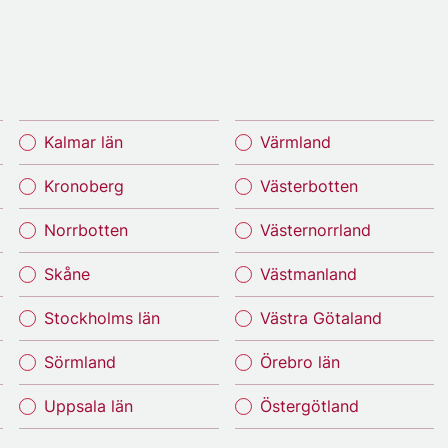
Kalmar län
Värmland
Kronoberg
Västerbotten
Norrbotten
Västernorrland
Skåne
Västmanland
Stockholms län
Västra Götaland
Sörmland
Örebro län
Uppsala län
Östergötland