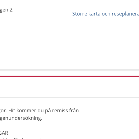
gen 2,
Större karta och reseplaner
ngor. Hit kommer du på remiss från
öntgenundersökning.
GAR