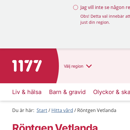
Jag vill inte se någon 
Obs! Detta val innebär att
just din region.
Till startsidan för 1177
Välj
region
Liv & hälsa
Barn & gravid
Olyckor & sk
Du är här:
Start
Hitta vård
Röntgen Vetlanda
Röntgen Vetlanda