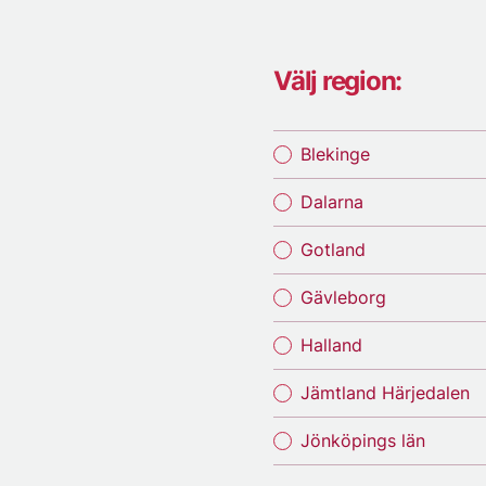
Välj region:
Blekinge
Dalarna
Gotland
Gävleborg
Halland
Jämtland Härjedalen
Jönköpings län