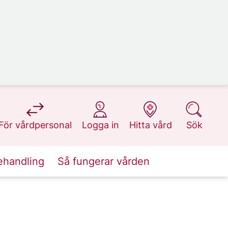
på 1177.se
på 1177.se
på 1177.se
på 1177.se
För vårdpersonal
Logga in
Hitta vård
Sök
ehandling
Så fungerar vården