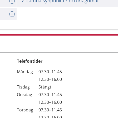
Lämna synpunkter och klagomål
Telefontider
Öppettider
Kommentarer
Måndag
07.30–11.45
Dag
Måndag
12.30–16.00
Tisdag
Stängt
Onsdag
07.30–11.45
Onsdag
12.30–16.00
Torsdag
07.30–11.45
Torsdag
12.30–16.00