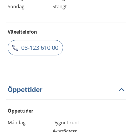
Söndag
Stängt
Växeltelefon
08-123 610 00
Öppettider
Öppettider
Öppettider
Kommentarer
Måndag
Dygnet runt
Dag
Akutröntgen