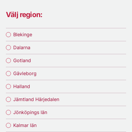
Välj region:
Blekinge
Dalarna
Gotland
Gävleborg
Halland
Jämtland Härjedalen
Jönköpings län
Kalmar län