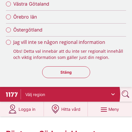
Västra Götaland
Örebro län
Östergötland
Jag vill inte se någon regional information
Obs! Detta val innebär att du inte ser regionalt innehåll
och viktig information som gäller just din region.
Stäng regionsväljaren
Stäng
Välj
region
Till startsidan för 1177
på 1177.se
på 1177.se
Meny
Logga in
Hitta vård