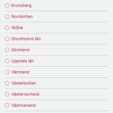
Kronoberg
Norrbotten
Skåne
Stockholms län
Sörmland
Uppsala län
Värmland
Västerbotten
Västernorrland
Västmanland