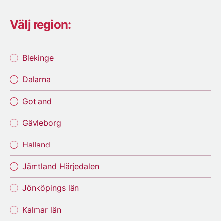
Välj region:
Blekinge
Dalarna
Gotland
Gävleborg
Halland
Jämtland Härjedalen
Jönköpings län
Kalmar län