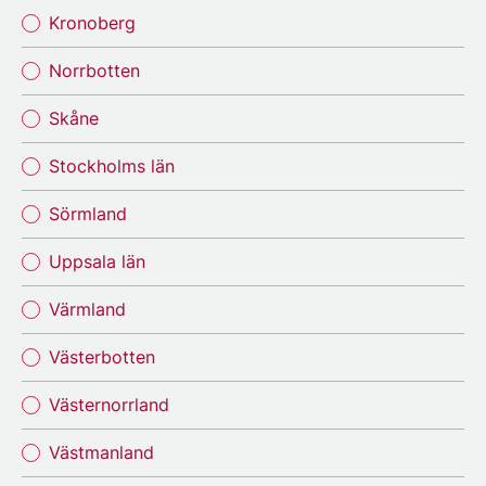
Kronoberg
Norrbotten
Skåne
Stockholms län
Sörmland
Uppsala län
Värmland
Västerbotten
Västernorrland
Västmanland