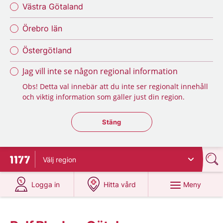
Västra Götaland
Örebro län
Östergötland
Jag vill inte se någon regional information
Obs! Detta val innebär att du inte ser regionalt innehåll
och viktig information som gäller just din region.
Stäng regionsväljaren
Stäng
Välj
region
Till startsidan för 1177
på 1177.se
på 1177.se
Meny
Logga in
Hitta vård