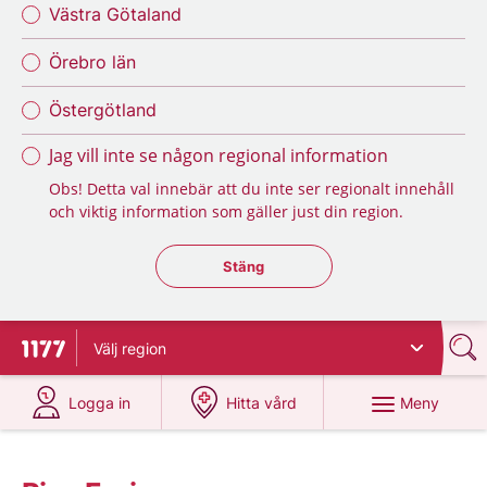
Västra Götaland
Örebro län
Östergötland
Jag vill inte se någon regional information
Obs! Detta val innebär att du inte ser regionalt innehåll
och viktig information som gäller just din region.
Stäng regionsväljaren
Stäng
Välj
region
Till startsidan för 1177
på 1177.se
på 1177.se
Meny
Logga in
Hitta vård