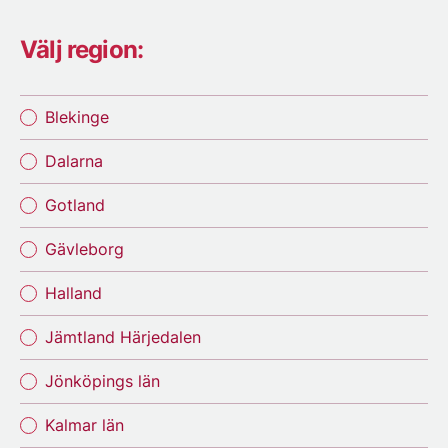
Välj region:
Blekinge
Dalarna
Gotland
Gävleborg
Halland
Jämtland Härjedalen
Jönköpings län
Kalmar län