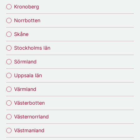
Kronoberg
Norrbotten
Skåne
Stockholms län
Sörmland
Uppsala län
Värmland
Västerbotten
Västernorrland
Västmanland