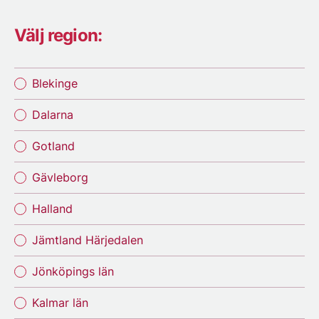
Välj region:
Blekinge
Dalarna
Gotland
Gävleborg
Halland
Jämtland Härjedalen
Jönköpings län
Kalmar län