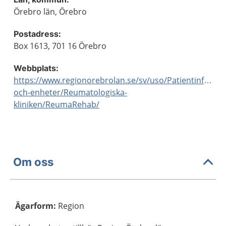
Örebro län, Örebro
Postadress:
Box 1613, 701 16 Örebro
Webbplats:
https://www.regionorebrolan.se/sv/uso/Patientinformat
och-enheter/Reumatologiska-
kliniken/ReumaRehab/
Om oss
Ägarform
:
Region