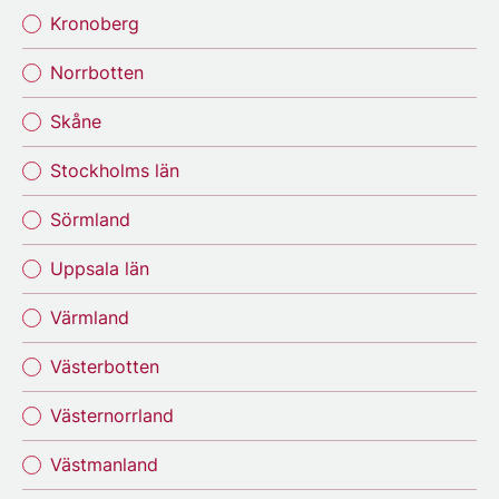
Kronoberg
Norrbotten
Skåne
Stockholms län
Sörmland
Uppsala län
Värmland
Västerbotten
Västernorrland
Västmanland