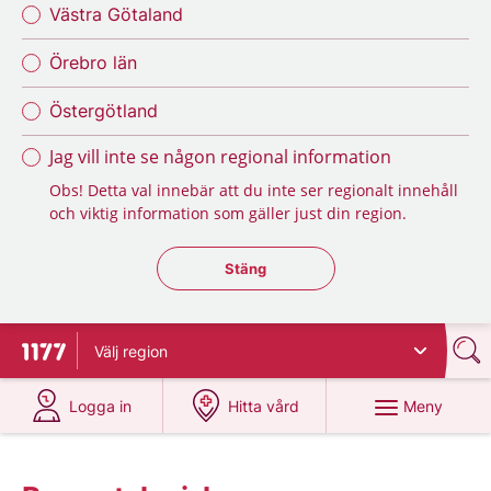
Västra Götaland
Örebro län
Östergötland
Jag vill inte se någon regional information
Obs! Detta val innebär att du inte ser regionalt innehåll
och viktig information som gäller just din region.
Stäng regionsväljaren
Stäng
Välj
region
Till startsidan för 1177
på 1177.se
på 1177.se
Meny
Logga in
Hitta vård